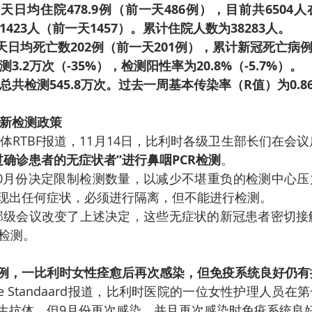
日7天日均住院478.9例（前一天486例），目前共650
1423人（前一天1457）。累计住院人数为38283人。
日7天日均死亡数202例（前一天201例），累计新冠死亡病例1
3.2万次（-35%），检测阳性率为20.8%（-5.7%）。
共检测545.8万次。过去一周基本传染率（R值）为0.8
更新检测政策
体RTBF报道，11月14日，比利时各级卫生部长们在会议
过确诊患者的无症状者”进行鼻咽PCR检测
。
0月份决定限制检测数量，以减少不堪重负的检测中心压
现出任何症状，必须进行隔离，但不能进行检测。
生部级会议改变了上述决定，这些无症状的新冠患者密切接
行检测。
例，一比利时女性痊愈后再次感染，但免疫系统良好仍有
e Standaard报道，比利时医院的一位女性护理人员在
生抗体。但9月份再次感染，并且再次感染时免疫系统良