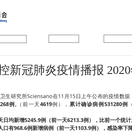
会员动态
会员风采
协会活动
新冠肺炎疫情播报 2020
生研究所Sciensano在11月15日上午公布的疫情数据
68例,
（前一天
4619
例），
累计确诊病例531280例
7天日均新增5245.9例（前一天6213.3例），比前一个统计
人口有968.6例新增病例（前一天1103.9例），感染率下