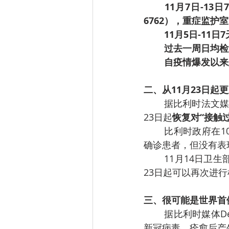
11月7日-13
6762），重症监护室
11月5日-11
过去一周日均检测
自疫情爆发以来总
二、从11月23日起
据比利时法文媒
23日起
恢复对“接触
比利时政府在1
确诊患者，但没有表
11月14日卫
23日起可以再次进
三、很可能是世界首
据比利时媒体D
新冠病毒，痊愈后产