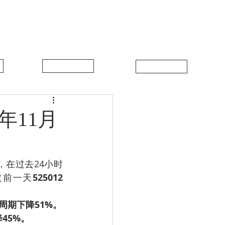
中比新闻
联系我们
年11月
，在过去24小时
（前一天
525012
周期下降51%。­
降45%。