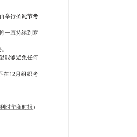
将不再举行圣诞节考
，将一直持续到寒
要。
望能够避免任何
在12月组织考
利时华商时报
）