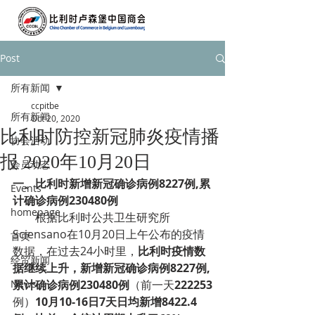
Post
所有新闻
ccpitbe
所有新闻
Oct 20, 2020
比利时防控新冠肺炎疫情播
协会活动
报 2020年10月20日
会员动态
一、比利时新增新冠确诊病例8227例,累
Events
计确诊病例230480例
homepage
根据比利时公共卫生研究所
Sciensano在10月20日上午公布的疫情
首页
数据，在过去24小时里，
比利时疫情数
经贸新闻
据继续上升，新增新冠确诊病例8227例,
News
累计确诊病例230480例
（前一天
222253
例）
10月10-16日7天日均新增8422.4