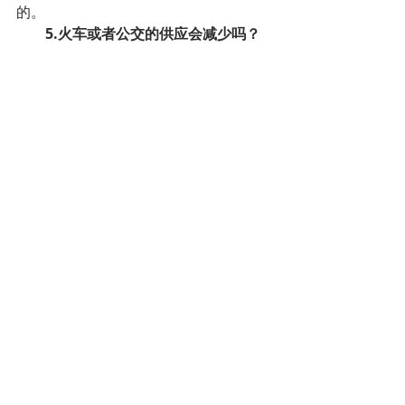
的。
5.火车或者公交的供应会减少吗？
不会，保持不变。SNCB和Stib都已
宣布维持最大化服务。
6.早上4点半要开车送护士妻子去上
班，如何不冒被逮捕的风险？如何证明
我的出行是正当的？
这是职业原因的必要出行，完全不
用担心。
7.我可以凌晨1点在自己家门前遛狗
吗？
理论上不行，但这种行为不是这项
措施针对的目标。
8.这项措施适用于公共道路上的所
有人吗？比如散步的？骑自行车的？
是的，所有人。例外情况是职业出
行（上下班）或者紧急出行（就医，看
兽医），或者必要情况（开车送某人去
工作或者实习），或者其他不可抗力因