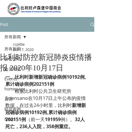
Post
所有新闻
ccpitbe
所有新闻
Oct 17, 2020
比利时防控新冠肺炎疫情播
协会活动
报 2020年10月17日
会员动态
一、比利时新增新冠确诊病例10192例,
Events
累计确诊病例202151例
homepage
        根据比利时公共卫生研究所
Sciensano在10月17日上午公布的疫情
首页
数据，在过去24小时里，比利时
新增新
经贸新闻
冠确诊病例10192例,累计确诊病例
News
202151例
（前一天
191959
例）。
32人
死亡，236人入院，358例重症。