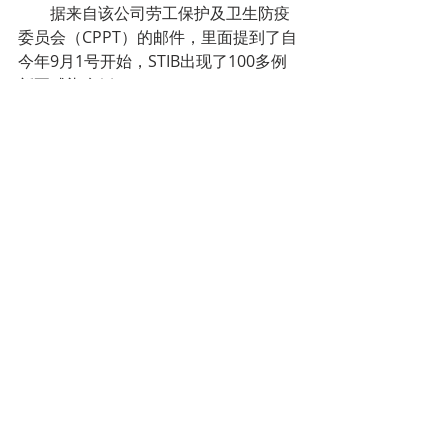
        据来自该公司劳工保护及卫生防疫
委员会（CPPT）的邮件，里面提到了自
今年9月1号开始，STIB出现了100多例
新冠感染病例。
        Stib CPPT成员Oliver Rittweger de 
Moor强调:“ 自9月1日以来，受感染的
STIB工作人员的人数已经远远超过了100
这个数字。他们（公司）必须做得更
多、更好，来保护我们（员工）的健康!”
（来源：
比利时维他命B
）
经贸新闻
Recent Posts
See All