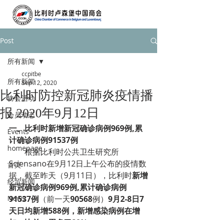
Post
所有新闻
ccpitbe
所有新闻
Sep 12, 2020
比利时防控新冠肺炎疫情播
协会活动
报 2020年9月12日
会员动态
一、比利时新增新冠确诊病例969例,累
Events
计确诊病例91537例
homepage
根据比利时公共卫生研究所
Sciensano在9月12日上午公布的疫情数
首页
据，截至昨天（9月11日），比利时
新增
经贸新闻
新冠确诊病例969例,累计确诊病例
News
91537例
（前一天
90568
例）
9月2-8日7
天日均新增588例，新增感染病例在增