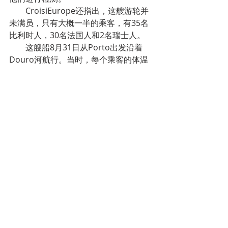
CroisiEurope还指出，这艘游轮并
未满员，只有大概一半的乘客，有35名
比利时人，30名法国人和2名瑞士人。
这艘船8月31日从Porto出发沿着
Douro河航行。当时，每个乘客的体温
都进行了测量。几天后，其中一名乘客
身体不适被送往医院，接受新冠病毒检
测。当时结果是阴性。几天后，在航程
结束时进行了第二次检测，这次结果是
阳性的。
根据《Expresso》日报的报道，最
先患病的男子，他的妻子检测结果也是
阳性的。两人已经在葡萄牙进行隔离。
根据tvi24报道，5名工作人员检测
结果也是阳性的，他们和另外15名船员
一起，在船上接受隔离。遗憾地是，当
消息传出时，游客中大部分都在返回的
路上，已经无法进行集中隔离。因此强