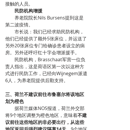
接触的人员。
民防机构增援
养老院院长Nils Bursens提到这是
第二波疫情。
市长说：我们已经求助民防机构，
他们已经提供了额外5张床位，并运送了
另外20张床位专门给确诊患者设立的病
房。另外还呼吁红十字会增派援手。
民防机构，Brasschaat军营一位负
责人指出，这是荷语区第一次以这种方
式进行民防工作，已经向Wijnegem派遣
6人，为养老院提供后勤支持。
三、荷兰不建议前往布鲁塞尔将该地区
划为橙色
据荷兰媒体NOS报道，荷兰外交部
将9个地区调整为橙色地区，意味着
不建
议前往这些地区的非必要出行，从这些
地区返回后强烈建议隔离14天。
9个地区