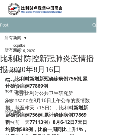
Post
所有新闻
ccpitbe
所有新闻
Aug 16, 2020
比利时防控新冠肺炎疫情播
协会活动
报 2020年8月16日
会员动态
一、
比利时新增新冠确诊病例756例,累
Events
计确诊病例77869例
homepage
根据比利时公共卫生研究所
Sciensano在8月16日上午公布的疫情数
首页
据，截至昨天（15日），比利时
新增新
经贸新闻
冠确诊病例756例,累计确诊病例77869
News
例
（前一天
77113
例）
8月6-12日7天日
均新增588例，比前一周同比上升1%，