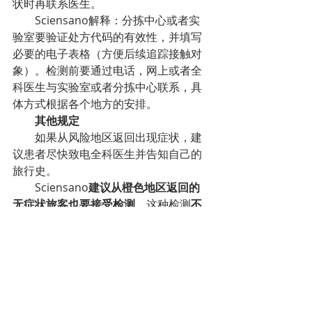
状时再联系医生。
Sciensano解释：分拣中心或者实
验室要验证处方代码的有效性，并填写
必要的电子表格（方便后续追踪接触对
象）。检测前要通过电话，网上或者全
科医生与实验室或者分拣中心联系，具
体方式根据各个地方的安排。
其他规定
如果从风险地区返回出现症状，建
议患者尽快致电全科医生并告知自己的
旅行史。
Sciensano
建议从橙色地区返回的
无症状旅客也要接受检测
，这种检测
不
是强制性
的，如果跟全科医生协商后，
决定检测，应在分拣中心进行，并建议
隔离观察。
与确诊患者有密切接触的人现在可
以通过短信代码直接前往分拣中心或实
验室检测。
主要适用于通过“追踪”确定的