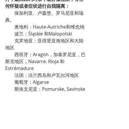
何怀疑或者症状进行自我隔离：
保加利亚、卢森堡、罗马尼亚和瑞
典。
奥地利：Haute-Autriche和维也纳
波兰：Śląskie 和Malopolski
克罗地亚：亚得里亚海地区和大陆
地区
西班牙：Aragon，加泰罗尼亚，巴
斯克地区，Navarre, Rioja 和
Estrémadure
法国：法兰西岛和卢瓦尔河地区
葡萄牙：Algarve
斯洛文尼亚：Pomurske, Savinske
和Sava中部山谷区
捷克共和国：布拉格、波西米亚中
部、Jihovýchod 和 Moravskoslezsko
英国：英格兰中部，英格兰东北部
和约克郡，英格兰西北部，北爱尔兰和