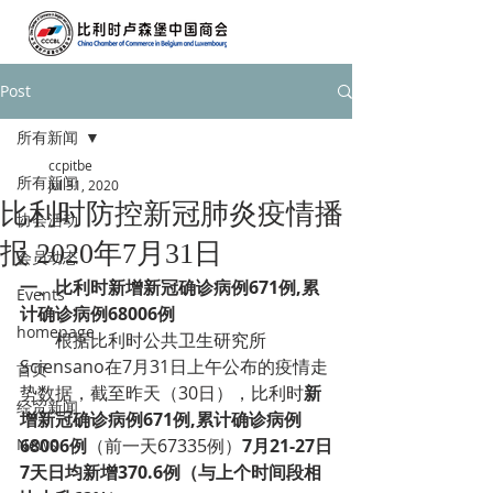
Post
所有新闻
ccpitbe
所有新闻
Jul 31, 2020
比利时防控新冠肺炎疫情播
协会活动
报 2020年7月31日
会员动态
一、
比利时新增新冠确诊病例671例,累
Events
计确诊病例68006例
homepage
根据比利时公共卫生研究所
Sciensano在7月31日上午公布的疫情走
首页
势数据，截至昨天（30日），比利时
新
经贸新闻
增新冠确诊病例671例,累计确诊病例
News
68006例
（前一天67335例）
7月21-27日
7天日均新增370.6例（与上个时间段相