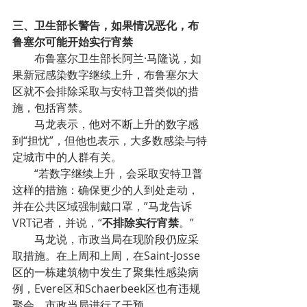
三、卫生部长警告，如果情况恶化，布
鲁塞尔可能开始实行宵禁
布鲁塞尔卫生部长阿兰·马隆说，如
果新冠感染数字继续上升，布鲁塞尔大
区就不会排除采取与安特卫普类似的措
施，包括宵禁。
马龙表示，他对不断上升的数字感
到“担忧”，但他也表示，大多数感染与特
定城市中的人群有关。
“若数字继续上升，会采取安特卫普
这样的措施：确保更少的人到处走动，
并在公共区域强制戴口罩，”马龙告诉
VRT记者，并说，“
不排除实行宵禁
。”
马龙说，市政当局在现阶段仍应采
取措施。在上周和上周，在Saint-Josse
区的一栋建筑物中发生了聚集性感染病
例，Evere区和Schaerbeek区也有违规
聚会，市政当局进行了干预。