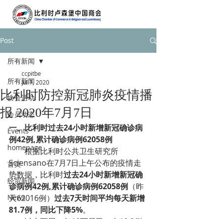
Post
所有新闻
ccpitbe
所有新闻
Jul 7, 2020
比利时防控新冠肺炎疫情播
协会活动
报 2020年7月7日
会员动态
一、
比利时过去24小时新增新冠确诊病
Events
例42例,累计确诊病例62058例
homepage
        根据比利时公共卫生研究所
Sciensano在7月7日上午公布的疫情走
首页
势数据，比利时
过去24小时新增新冠确
经贸新闻
诊病例42例,累计确诊病例62058例
（昨
News
天62016例）
过去7天时间平均每天新增
81.7例，同比下降5%
。