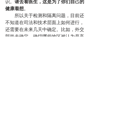
识。
请去看医生，这是为了你们自己的
健康着想
。
        所以关于检测和隔离问题，目前还
不知道在司法和技术层面上如何进行，
还需要在未来几天中确定。比如，外交
部尚未确定，确切哪些地区被认为是高
风险地区，7月7日的部长级会议还要进
行讨论。
        荷语区卫生部长还指出，届时全国
三大区的规定应该都是一样的，已经与
布鲁塞尔和瓦隆区就这个问题达成协
议。
四、比利时经济今年将萎缩8.8％
        受新冠疫情危机冲击，今年比利时
的GDP将减少8.8％。明年，经济将再次
反弹并创下6.5％的增长记录。今天（7
日），欧盟委员会对此做出了预测，并
展望了经济前景。