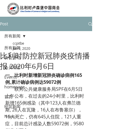
Post
所有新闻
ccpitbe
所有新闻
Jun 6, 2020
比利时防控新冠肺炎疫情播
协会活动
报 2020年6月6日
会员动态
一、比利时新增新冠肺炎确诊病例165
Events
例,累计确诊病例达
59072
例
homepage
        联邦公共健康服务局SPF在6月5日
上午公布，在过去的24小时里，
比利时
首页
新增165例感染（其中123人在弗兰德
经贸新闻
斯, 26人在瓦隆，16人在布鲁塞尔），
News
15人死亡，仍有645人住院，121人重
症，目前总计感染人数59072例，9580