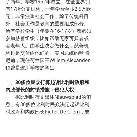
了两年。学校1962年成立，在全世界拥
有17所分支机构，一年学费至少2.5万欧
元，非常注重社会工作，除了传统科目
外，社会工作是教育的重要组成部分。
所有学校学生（年龄在16-17岁）都必须
参加慈善组织，比如帮助无家可归者或
者老年人。由学生决定做什么，慈善机
构也是交付给他们的。美国总统约翰·肯
尼迪，现任荷兰国王Willem-Alexander
也曾是这所学校的学生。
十、30多位民众打算起诉比利时政府和
内政部长的封锁措施：侵犯人权
        据比利时荷文媒体Nieuwsblad的消
息，有30多位比利时民众决定起诉比利
时政府和内政部长Pieter De Crem，要
求取消当局自3月份以来实施的封锁措
施。他们认为遏制新冠病毒传播的措施
违反了《欧洲人权公约》，原告律师