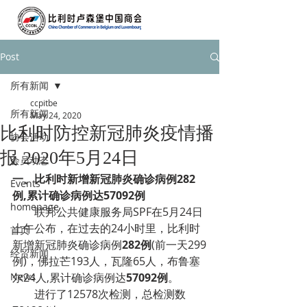
Post
所有新闻
ccpitbe
所有新闻
May 24, 2020
比利时防控新冠肺炎疫情播
协会活动
报 2020年5月24日
会员动态
一、
比利时新增新冠肺炎确诊病例282
Events
例,累计确诊病例达57092例
homepage
        联邦公共健康服务局SPF在5月24日
上午公布，在过去的24小时里，比利时
首页
新增新冠肺炎确诊病例
282例
(前一天299
经贸新闻
例)，佛拉芒193人，瓦隆65人，布鲁塞
News
尔24人,累计确诊病例达
57092例
。
        进行了12578次检测，总检测数