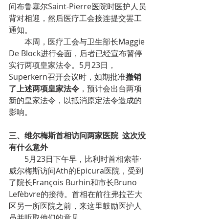
问布鲁塞尔Saint-Pierre医院时医护人员
背对相迎，然后医疗工会接连提交罢工
通知。
        本周，医疗工会与卫生部长Maggie 
De Block进行会面，后者已经宣布暂停
实行两项皇家法令。5月23日，
Superkern召开会议时，如期批准
撤销
了上述两项皇家法令
，预计会出台两项
新的皇家法令，以抵消原定法令造成的
影响。
三、维尔梅斯首相访问两家医院  这次没
有什么意外
        5月23日下午早，比利时首相索菲·
威尔梅斯访问Ath的Epicura医院，受到
了院长François Burhin和市长Bruno 
Lefèbvre的接待。首相在前往弗拉芒大
区另一所医院之前，来这里鼓励医护人
员并听取他们的意见。