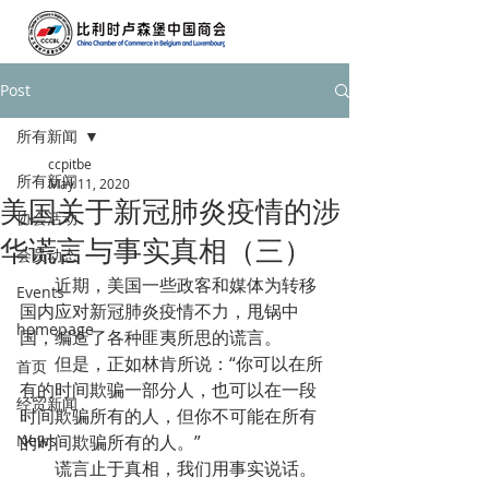
Post
所有新闻
ccpitbe
所有新闻
May 11, 2020
美国关于新冠肺炎疫情的涉
协会活动
华谎言与事实真相（三）
会员动态
        近期，美国一些政客和媒体为转移
Events
国内应对新冠肺炎疫情不力，甩锅中
homepage
国，编造了各种匪夷所思的谎言。
        但是，正如林肯所说：“你可以在所
首页
有的时间欺骗一部分人，也可以在一段
经贸新闻
时间欺骗所有的人，但你不可能在所有
News
的时间欺骗所有的人。”
        谎言止于真相，我们用事实说话。