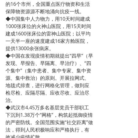
的16个市州，全国重点医疗物资和生活
保障物资源源不断地涌向抗疫一线。
◆中国集中人力物力，用10天时间建成
1000张床位的火神山医院，用15天时间
建成1600张床位的雷神山医院；以平均
一天半一座的速度建成16家方舱医院，
提供13000余张病床。
◆中国在发现疫情初期就提出“四早”（早
发现、早报告、早隔离、早治疗）、“四
个集中”（集中患者、集中专家、集中资
源、集中救治）的原则。开展拉网式、
地毯式排查，进行网格化管理，做到应
检尽检、应隔尽隔、应收尽收、应治尽
治。
◆武汉市4.45万多名基层党员干部职工
下沉到1.38万个“网格”，构筑起抵御疫情
的严密防线。全国范围实施“社交距离”做
法，得到人民积极响应和严格执行，有
效减少疫情扩散。