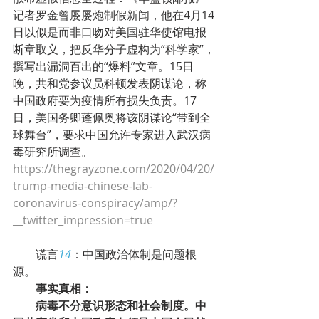
记者罗金曾屡屡炮制假新闻，他在4月14
日以似是而非口吻对美国驻华使馆电报
断章取义，把反华分子虚构为“科学家”，
撰写出漏洞百出的“爆料”文章。15日
晚，共和党参议员科顿发表阴谋论，称
中国政府要为疫情所有损失负责。17
日，美国务卿蓬佩奥将该阴谋论“带到全
球舞台”，要求中国允许专家进入武汉病
毒研究所调查。
https://thegrayzone.com/2020/04/20/
trump-media-chinese-lab-
coronavirus-conspiracy/amp/?
__twitter_impression=true
        谎言
14
：中国政治体制是问题根
源。
事实真相：
病毒不分意识形态和社会制度。中