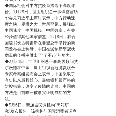
◆国际社会对中方抗疫举措给予高度评
价。1月28日，世卫组织总干事谭德塞访
华会见习近平主席时表示，中方行动速
度之快、规模之大，世所罕见，展现出
中国速度、中国规模、中国效率，有关
经验值得其他国家借鉴。2月8日，联合
国秘书长古特雷斯在非盟总部举行的新
闻发布会上称赞，中国在遏制新型冠状
病毒的传播中做出了“了不起”的努力。
◆2月24日，世卫组织总干事高级顾问艾
尔沃德在中国—世卫组织新冠肺炎联合
专家考察组发布会上表示，中国采取了
有史以来最具雄心、最敏锐和最严格的
防控措施，改变了疫情的走向。中国的
方法是目前唯一被事实证明成功的方
法。
◆5月6日，新加坡民调机构“黑箱研
究”发布报告，该机构与国际消费者调查