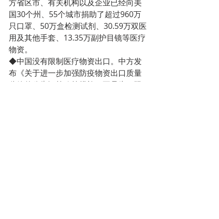
方省区市、有关机构以及企业已经向美
国30个州、55个城市捐助了超过960万
只口罩、50万盒检测试剂、30.59万双医
用及其他手套、13.35万副护目镜等医疗
物资。　　
◆中国没有限制医疗物资出口。中方发
布《关于进一步加强防疫物资出口质量
监管的公告》等政策措施，不是为了限
制出口，而是进一步加强防疫物资质量
监管、规范出口秩序。　　
◆中国有创呼吸机产能有限，有些零配
件来自国外且供应不足，企业都在按照
市场化方式与进口方洽谈，中国政府从
未限制其出口。
        谎言
21
：中国对外抗疫援助是“援助
政治”、“政治宣传”。
事实真相：
中国对外抗疫援助是对有关国家支