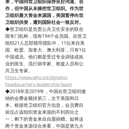
来，中国同世卫组织保持良好沟通、合
作，但中国从未操控世卫组织。作为世
卫组织最大资金来源国，美国暂停向世
卫组织供资，遭到国际社会一致反对。
◆世卫组织是负责公共卫生安全的联合
国专门机构，现有194个会员国。在世卫
组织21人总部领导团队中，11位来自美
国、欧盟、加拿大、澳大利亚，只有1位
中国成员。他们都是受过专业训练或执
业的医生、流行病学家、救援人员和公
共卫生专家。
https://www.who.int/dg/who-
headquarters-leadership-team
◆2018年至2019年，中国在世卫组织缴
纳的会费金额排第三，次于美国和日
本。根据世卫组织官方信息，会员费目
前仅占该组织资金来源的不到四分之
一，剩下的资金来自自愿捐赠。如将这
两个资金来源综合来看，中国是第九大