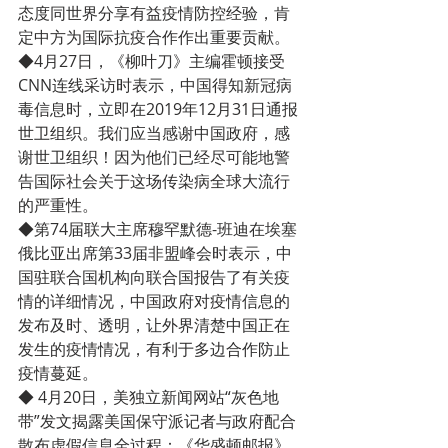
态度同世界分享有益疫情防控经验，肯
定中方为国际抗疫合作作出重要贡献。
◆4月27日，《柳叶刀》主编霍顿接受
CNN连线采访时表示，中国得知新冠病
毒信息时，立即在2019年12月31日通报
世卫组织。我们应当感谢中国政府，感
谢世卫组织！因为他们已经尽可能地警
告国际社会关于这场传染病全球大流行
的严重性。
◆第74届联大主席穆罕默德-班迪在埃塞
俄比亚出席第33届非盟峰会时表示，中
国驻联合国机构向联合国报告了有关疫
情的详细情况，中国政府对疫情信息的
发布及时、透明，让外界清楚中国正在
发生的疫情情况，有利于多边合作防止
疫情蔓延。
◆ 4月20日，美独立新闻网站“灰色地
带”发文揭露美国保守派记者与政府配合
散布虚假信息全过程：《华盛顿邮报》