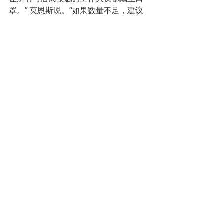
罩。” 莫恩斯说。“如果数量不足，建议
使用织物口罩。”
该调整不仅适用于护理人员，还包
括与居民接触的所有其他人，例如清洁
人员，但不包括与居民没有接触的行政
人员。
十二、铁路公司想要强制旅客戴口罩
比利时许多公共交通公司正在寻求
强制使用口罩和防护装备。
交通公司认为，口罩的使用将确保
适当的旅行条件。因为通勤者逐渐返
工，将使实施社交距离措施变得更加困
难。
铁路公司SCNB/NMBS首席执行官
Sophie Dutordoir告诉荷文媒体
DeStandaard，希望不仅在车辆中，而
且在车站和平台中，都强制使用口罩。