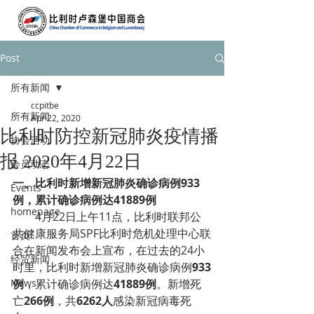
Post
所有新闻
ccpitbe
所有新闻
Apr 22, 2020
比利时防控新冠肺炎疫情播
协会活动
报 2020年4月22日
会员动态
一、
比利时新增新冠肺炎确诊病例933
Events
例，累计确诊病例达41889例
homepage
4月22日上午11点，比利时联邦公
共健康服务局SPF比利时危机处理中心联
首页
合在新闻发布会上宣布，在过去的24小
经贸新闻
时里，比利时新增新冠肺炎确诊病例
933
News
例
，累计确诊病例达
41889例
。新增死
亡
266例
，共
6262人
感染新冠病毒死