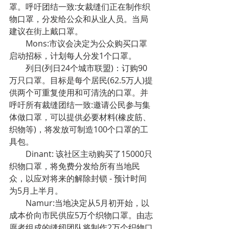
罩。呼吁团结一致:女裁缝们正在制作织
物口罩，分发给公众和从业人员。当局
建议在街上戴口罩。
Mons:市议会决定为公众购买口罩
启动招标，计划每人分发1个口罩。
列日(列日24个城市联盟)：订购90
万只口罩。目标是每个居民(62.5万人)提
供两个可重复使用和可清洗的口罩。并
呼吁所有裁缝团结一致:邀请公民参与集
体做口罩，可以提供必要材料(橡皮筋、
织物等)，将发放可制造100个口罩的工
具包。
Dinant: 该社区主动购买了15000只
织物口罩，将免费分发给所有当地民
众，以应对将来的解除封锁 - 预计时间
为5月上半月。
Namur:当地决定从5月初开始，以
成本价向市民供应5万个织物口罩。由志
愿者组成的缝纫团队将制作2万个织物口