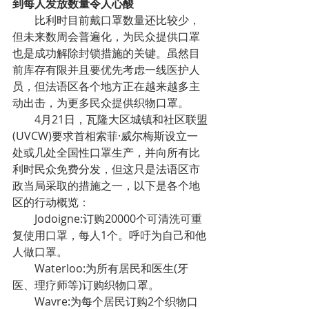
到每人发放数量令人心酸
比利时目前戴口罩数量还比较少，
但未来数周会普遍化，为民众提供口罩
也是成功解除封锁措施的关键。虽然目
前库存有限并且要优先考虑一线医护人
员，但法语区各个地方正在越来越多主
动出击，为更多民众提供织物口罩。
4月21日，瓦隆大区城镇和社区联盟
(UVCW)要求首相索菲·威尔梅斯设立一
处或几处全国性口罩生产，并向所有比
利时民众免费分发，但这只是法语区市
政当局采取的措施之一，以下是各个地
区的行动概览：
Jodoigne:订购20000个可清洗可重
复使用口罩，每人1个。呼吁为自己和他
人做口罩。
Waterloo:为所有居民和医生(牙
医、理疗师等)订购织物口罩。
Wavre:为每个居民订购2个织物口