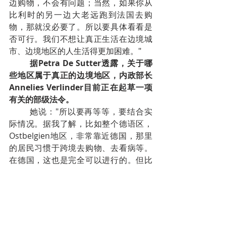
边购物，不会有问题；当然，如果你从
比利时的另一边大老远跑到法国去购
物，那就没必要了。所以要具体看看是
否可行。我们不想让真正生活在边境城
市、边境地区的人生活得更加困难。"
据Petra De Sutter透露，关于哪
些地区属于真正的边境地区，内政部长
Annelies Verlinder目前正在起草一项
有关的部级法令。
她说："所以要再等等，要结合实
际情况。据我了解，比如整个德语区，
Ostbelgien地区，非常靠近德国，那里
的居民习惯于跨境去购物、去看病等。
在德国，这也是完全可以进行的。但比
如说，从比利时根特跑到法国的
Auchamps超市去购物，就不可能了。"
六、11学生感染 2000师生将检测，
Hasselt一中学关闭至少一周