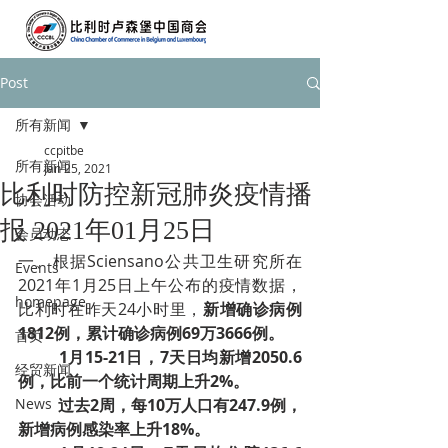
Post
所有新闻
ccpitbe
所有新闻
Jan 25, 2021
比利时防控新冠肺炎疫情播
协会活动
报 2021年01月25日
会员动态
一、根据Sciensano公共卫生研究所在
Events
2021年1月25日上午公布的疫情数据，
homepage
比利时在昨天24小时里，
新增确诊病例
1812例，累计确诊病例69万3666例。
首页
1月15-21日，7天日均新增2050.6
经贸新闻
例，比前一个统计周期上升2%。
News
­过去2周，每10万人口有247.9例，
新增病例感染率上升18%。