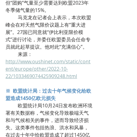
但“团购”气量至少需要达到欧盟2023年
冬季储气量的15%。
	马克龙在记者会上表示，本次欧盟
峰会在对天然气限价议题上有“重大进
展”。27国已同意就“伊比利亚限价模
式”进行讨论，并委任欧盟委员会任命专
员就此起草提议。他对此“充满信心”。
	来源：
http://www.oushinet.com/static/cont
ent/europe/other/2022-10-
22/1033469074425909248.html
※  欧盟统计局：过去十年气候变化给欧
盟造成1450亿欧元损失
	欧盟统计局10月24日发布欧洲环境
署有关数据称，气候变化导致极端天气
和与气候相关的事件，进而导致经济损
失。这类事件包括热浪、洪水和风暴，
在过去十年中给欧盟造成了超过1450亿