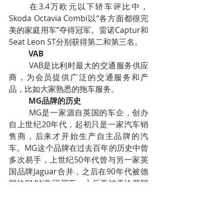
	在3.4万欧元以下轿车评比中，
Skoda Octavia Combi以“各方面都很完
美的家庭用车”夺得冠军。雷诺Captur和
Seat Leon ST分别获得第二和第三名。
VAB
	VAB是比利时最大的交通服务供应
商，为会员提供广泛的交通服务和产
品，比如大家熟悉的拖车服务。
MG品牌的历史
	MG是一家源自英国的车企，创办
自上世纪20年代，起初只是一家汽车销
售商，后来才开始生产自主品牌的汽
车。MG这个品牌在过去百年的历史中曾
多次易手，上世纪50年代曾与另一家英
国品牌Jaguar合并，之后在90年代被德
国的BMW集团买下，之后再被卖给英国
的Rover公司，改名为MG Rover。到了
2005年，MG Rover因为经营不善而宣
告破产，当时正直中国汽车业开始蓬勃