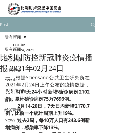
Post
所有新闻
ccpitbe
所有新闻
Feb 24, 2021
比利时防控新冠肺炎疫情播
协会活动
报 2021年02月24日
会员动态
一、根据Sciensano公共卫生研究所在
Events
2021年2月24日上午公布的疫情数据，
homepage
比利时
昨天24小时新增确诊病例2102
例，累计确诊病例75万7696例。
首页
2月14-20日，7天日均新增2170.7
经贸新闻
例，比前一个统计周期上升19%­。
News
过去2周，每10万人口有243.6例新
增病例，感染率下降13%。