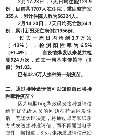
2月17-23日，7天日均住院123.9
例，目前共1707人在住院，重症监护室
355人，累计住院人数为56324人。
2月14-20日，7天日均死亡数34.1
例，累计新冠死亡病例21956例。
过去一周日均检测3.7万次
（-13%），检测阳性率为6.5%
（+1.4%），	自疫情爆发以来总共检
测924万次，过去一周基本传染率（R
值）为1.03。
已有42.9万人接种第一剂疫苗。
二、通过接种邀请信可以知道自己将接
种哪种疫苗？
	因为电脑bug导致误发接种邀请信
给非优先级人员的问题在荷语区发生
后，瓦隆大区决定，将通过邮寄和纸质
方式发送接种邀请信，而不再通过电子
邮件。据报道，3.5万张纸质邀请信已经