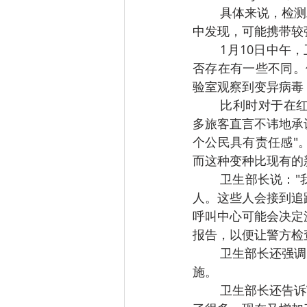
	具体来说，检测工作小组要建立一项制度，针对国外回国的旅行者，如果在PCR核酸检测
中发现，可能携带较
	1月10日中午，卫生部长还通过RTL-TVi解释："在PCR核酸检测中，我们可以看出病毒是
否存在有一些不同。
验室观察到变异病毒
	比利时对于在红色区域停留两天以上的旅行者回国后，已经要求进行检测和隔离。但很
多旅客直言不讳地承
个公民具有责任感"
而这种变种比现有的
	卫生部长说："我们已经要求各个大区加强措施进行支持，而且要监控那些应该被隔离的
人。这些人会接到追
呼叫中心可能会决定
报告，以便让警方检查
	卫生部长还强调："协助"的理念要高于监控。我们不是一个警察国家，这也是一项支持措
施。
	卫生部长还告诉VRT：最近，传染病例数字又开始抬头。比利时在圣诞假期期间的检测少