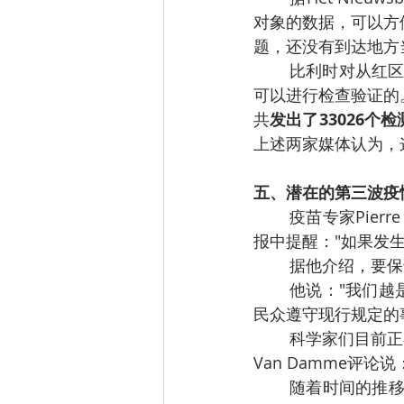
对象的数据，可以方
题，还没有到达地方
	比利时对从红区返回的人实行至少7天的隔离规定。理想的情况是，是否遵守隔离规定是
可以进行检查验证的
共
发出了33026
上述两家媒体认为，
五、潜在的第三波疫
	疫苗专家Pierre Van Damme （比利时疫苗接种工作小组成员）， 1月9日在接种问题汇
报中提醒："如果发
	据他介绍，要
	他说："我们越是能维持现阶段的状态，就越能更好地发展疫苗接种策略。这是可以激励
民众遵守现行规定的
	科学家们目前
Van Damme评
	随着时间的推移，接种覆盖率也应该会影响到卫生措施的放松。这位疫苗专家表示："但