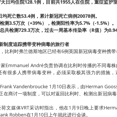
，7天日均住院128.1例，目前共1955人在住院，重症监护
天日均死亡数53.4例，累计新冠死亡病例20078例。
测3.5万次（+39%），检测阳性率为5.7%（-1.5%）。
共检测729.3万次，过去一周基本传染率（R值）为0.9
新制度追踪携带变种病毒的旅行者
还有很多人携带病毒变种，必须采取极其强力的措施，
正在商讨一项制度，可以对返回比利时、检测出新冠病毒
s和Frank Robben在1月10日上午就此进行会谈。