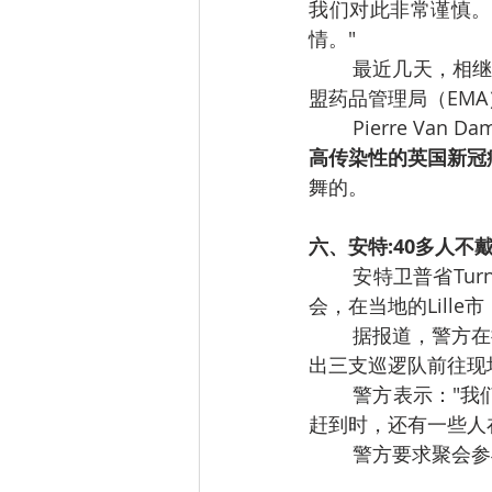
我们对此非常谨慎。
情。"
	最近几天，相继传来关于疫苗的几条好消息：欧盟委员会已下令追加3亿剂辉瑞疫苗，欧
盟药品管理局（EM
	Pierre 
高传染性的英国新冠
舞的。
六、安特:40多人不
	安特卫普省Turnhout市警方在其Facebook页面上宣布，1月10日中午叫停了一个家庭聚
会，在当地的Lill
	据报道，警方在接到路人报警后，发现Wechelsebaan街的一栋房子里有很多人，于是派
出三支巡逻队前往现
	警方表示："我们同事在屋里发现了42名成年人和一些孩子，几乎每个房间都有。当警察
赶到时，还有一些人
	警方要求聚会