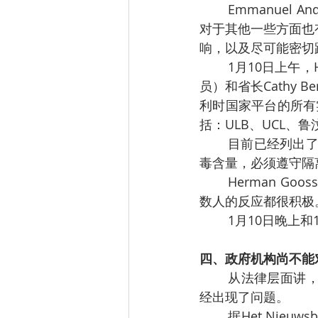
	Emmanuel André补充说：测序分析很复杂，需要一周时间。不仅仅对实时监控有用，
对于其他一些方面也
响，以及尽可能密切
	1月10日上午，Herman Goossens教授、Karine Moykens（联邦间检测和追踪委员会成
员）和省长Cathy
利时国家平台的所有
括：ULB、UCL、鲁汶
	目前已经列出了安特卫普 "数十名 "需要联系的名单。他们的检测样本中可能有很高的病
毒含量，必须遵守隔
	Herman Goossens教授指出："我们也会问他们是否愿意在第10天再次接受检测。大多
数人的反应都很积极
	1月10日晚上
四、政府机构尚不能
	从法律层面讲，国外返回遵守隔离规定，从1月5日开始就要接受当地警方的检查，但已
经出现了问题。
	据Het Nieuwsblad 和 Gazet van Antwerpen 1月9日报道，目前确诊患者及其密切接触