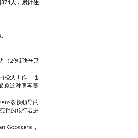
室371人，累计住
4。
避免这种病毒蔓
变种的旅行者进