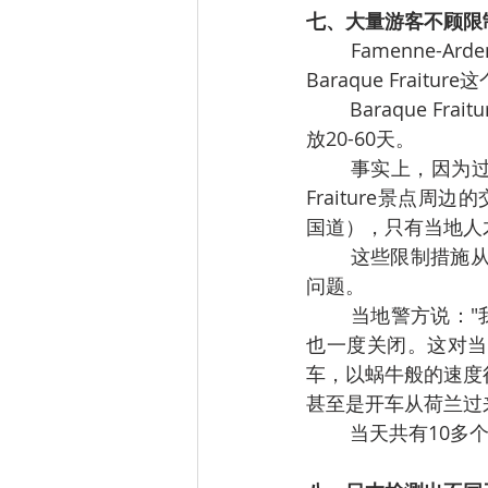
七、大量游客不顾限
	Famenne-Ardenne警区消息，刚刚过去的这个周末，虽然早已经采取限制性措施，
Baraque Frai
 	Baraque Fraiture是比利时卢森堡省的最高点，有一个滑雪场（三个滑雪道）每年可以开
放20-60天。
	事实上，因为过去几天人潮汹涌，Vielsalm市政机构采取了一系列措施，限制Baraque 
Fraiture景点周
国道），只有当地人
 	这些限制措施从1月9日上午开始实施，但并没有阻止游客大量前来，导致了严重的交通
问题。
 	当地警方说："我们已经决定关闭E25公路卢森堡方向过来的通道，列日方向过来的通道
也一度关闭。这对当
车，以蜗牛般的速度
甚至是开车从荷兰过
	当天共有10