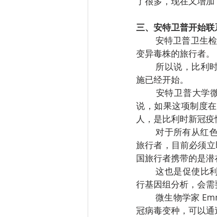
了很多，现在又增加
三、安特卫普开始联
	安特卫普卫生检查部门1月10日开始联系从国外回来、怀疑他们的冠状病毒检测样本中有
变异毒株的旅行者。
	所以说，比利时卫生部长Frank Vandenbroucke当天宣布的，有关新冠病毒变种的新措
施已经开始。
	安特卫普大学微生物学教授、医学微生物实验室主任Herman Goossens 1月10日解释
说，如果这项制度在
人，是比利时新冠疫
	对于所有从红
旅行者，目前必须立
国旅行者携带的是潜
	这也是促使比利时卫生部长呼吁建立这项新制度的原因。为了确定病毒变异株，必须进
行基因组分析，会需
	微生物学家 Emmanuel André (KULeuven) 在 Twitter 上也表达了同样的观点：" 英国新
冠病毒变种，可以通