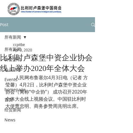
Post
所有新闻
ccpitbe
所有新闻
Apr 3, 2020
比利时卢森堡中资企业协会
协会活动
线上举办2020年全体大会
会员动态
        人民网布鲁塞尔4月3日电（记者 方
Events
莹馨）4月2日，比利时卢森堡中资企业
homepage
协会（简称“中企协”） 成功召开2020年
全体大会线上视频会议。中国驻比利时
首页
大使曹忠明、商务参赞周兆明出席。
经贸新闻
News