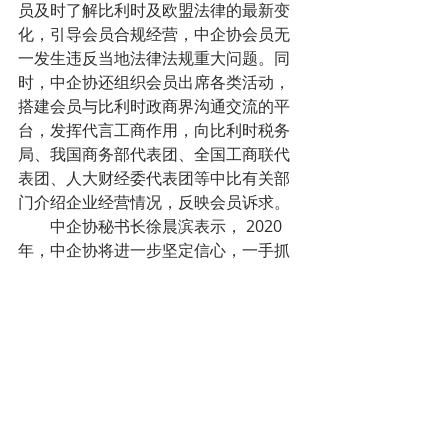
员及时了解比利时及欧盟法律的最新变
化，引导会员合规经营，中企协会员无
一发生违反当地法律法规重大问题。同
时，中企协还组织会员出席各类活动，
搭建会员与比利时政商界沟通交流的平
台，发挥代言工商作用，向比利时税务
局、我国商务部代表团、全国工商联代
表团、人大财经委代表团等中比有关部
门介绍企业经营情况，反映会员诉求。
        中企协秘书长徐晨滨表示， 2020
年，中企协将进一步坚定信心，一手抓
好防疫，一手抓好中资企业的业务发
展，与大家一起共克时艰。中企协秘书
处也将继续发挥平台作用，服务会员，
为比利时中资企业争取良好的营商环
境，高质量推进“一带一路”建设，推动中
比双边经贸投资的繁荣发展。同时，也
希望广大会员继续抓好企业自身发展，
稳外贸稳外资，为共建“一带一路”、推动