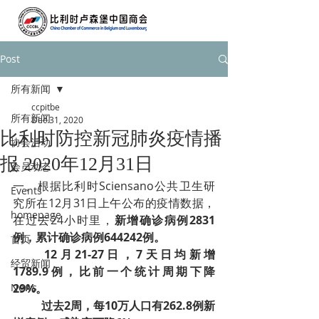
Post
所有新闻
ccpitbe
所有新闻
Dec 31, 2020
比利时防控新冠肺炎疫情播
协会活动
报 2020年12月31日
会员动态
一、根据比利时Sciensano公共卫生研
Events
究所在12月31日上午公布的疫情数据，
homepage
在过去24小时里，
新增确诊病例2831
例，累计确诊病例644242例。
首页
12月21-27日，7天日均新增
经贸新闻
1789.9例，比前一个统计周期下降
News
29%­。
过去2周，每10万人口有262.8例新