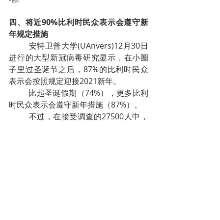
四、将近90%比利时民众表示会遵守新
年规定措施
安特卫普大学(UAnvers)12月30日
进行的大型新冠病毒研究显示，在小圈
子里过圣诞节之后，87%的比利时民众
表示会按照规定迎接2021新年。
比起圣诞假期（74%），更多比利
时民众表示会遵守新年措施（87%）。
不过，在接受调查的27500人中，
有较多的受访者表示，在过去两周内，
他们曾与泡沫外的人贴面礼或握手。18
岁至35岁的比利时人中，有近三分之一
的人这样打招呼。在36至65岁的人群
中，这一比例略低（25%）。
受访者还抱怨，当局对住在同一屋
檐下的孩子是否算作亲密接触对象，通
知的并不清楚。