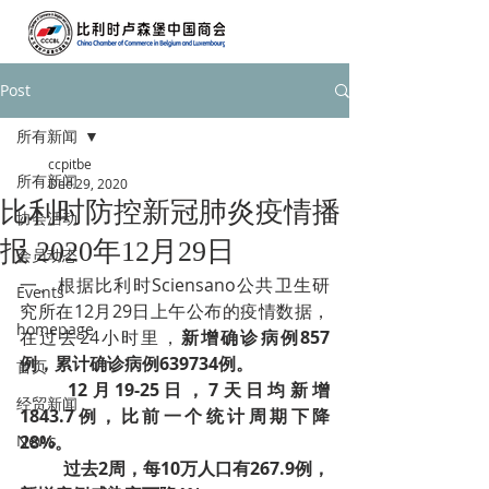
Post
所有新闻
ccpitbe
所有新闻
Dec 29, 2020
比利时防控新冠肺炎疫情播
协会活动
报 2020年12月29日
会员动态
一、根据比利时Sciensano公共卫生研
Events
究所在12月29日上午公布的疫情数据，
homepage
在过去24小时里，
新增确诊病例857
例，累计确诊病例639734例。
首页
12月19-25日，7天日均新增
经贸新闻
1843.7例，比前一个统计周期下降
News
28%­。
过去2周，每10万人口有267.9例，