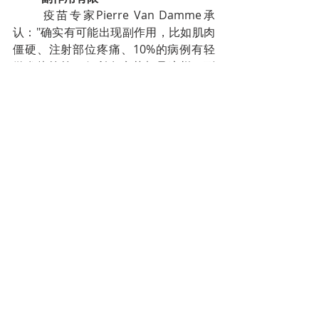
疫苗专家Pierre Van Damme承
认："确实有可能出现副作用，比如肌肉
僵硬、注射部位疼痛、10%的病例有轻
微发烧等等，但所有疫苗都是这样。副
作用非常有限，而且很快就会消失，我
们正在密切监测。另外，在研究小组
中，有糖尿病和肾脏或肝脏衰竭的人，
几乎没有出现副作用，疫苗效果很好。"
孕妇和过敏体质要谨慎
但他还补充：孕妇和对疫苗或某些
药物有严重过敏反应的人要谨慎。那些
我们不给接种疫苗的人，如果全体民众
接种率达到70%，就会受到群体免疫力
的保护。一般情况下，疫苗在注射10到
14天后就会有很好的效果。
但疫苗是否
能防止病毒的传播，仍在研究中。
这也
是为什么决定先给风险人群接种疫苗，
而不是先给接触人数相对多的人（比如