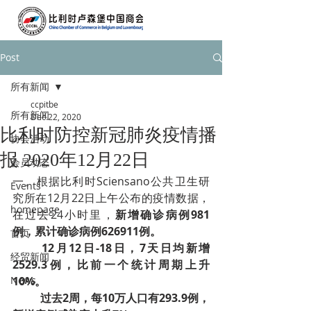
Post
所有新闻
ccpitbe
所有新闻
Dec 22, 2020
比利时防控新冠肺炎疫情播
协会活动
报 2020年12月22日
会员动态
一、根据比利时Sciensano公共卫生研
Events
究所在12月22日上午公布的疫情数据，
homepage
在过去24小时里，
新增确诊病例981
例，累计确诊病例626911例。
首页
12月12日-18日，7天日均新增
经贸新闻
2529.3例，比前一个统计周期上升
News
10%。
­过去2周，每10万人口有293.9例，