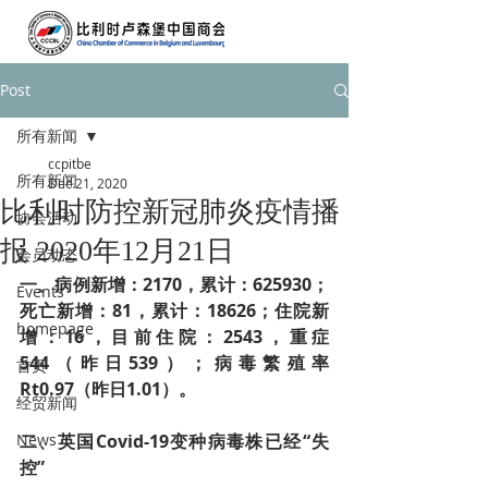
Post
所有新闻
ccpitbe
所有新闻
Dec 21, 2020
比利时防控新冠肺炎疫情播
协会活动
报 2020年12月21日
会员动态
一、病例新增：2170，累计：625930；
Events
死亡新增：81，累计：18626；住院新
homepage
增：16，目前住院：2543，重症
544（昨日539）；病毒繁殖率
首页
Rt0.97（昨日1.01）。
经贸新闻
News
二、英国Covid-19变种病毒株已经“失
控”