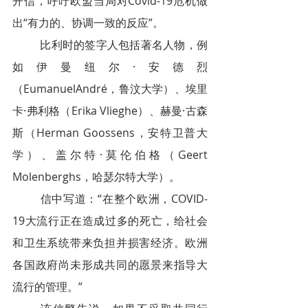
开信，呼吁欧盟当局对Covid-19危机做
出“有力的、协调一致的反应”。
比利时的签字人包括著名人物，例
如伊曼纽尔·安德烈
（EumanuelAndré，鲁汶大学）、埃里
卡·弗利格（Erika Vlieghe）、赫曼·古森
斯（Herman Goossens，安特卫普大
学）、盖尔特·莫伦伯格（Geert 
Molenberghs，哈瑟尔特大学）。
信中写道：“在整个欧洲，COVID-
19大流行正在造成过多的死亡，给社会
和卫生系统带来负担并损害经济。欧洲
各国政府尚未形成共同的愿景来指导大
流行的管理。”