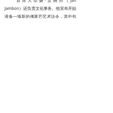
首席大臣扬·贾姆邦（Jan 
Jambon）还负责文化事务。他宣布开始
准备一项新的佛莱芒艺术法令，其中包
括一项新的补贴政策，以确保该行业的
财务稳定，并更多地关注个人艺术家，
旨在减少了繁琐的手续，使艺术家们可
以花更多时间进行创作。
最重要的是，他宣布将于1月21日
启动一个名为Podium-19的新文化广播
公司，该广播公司将在VRT的在线频道
VRT.NU以及Proximus和Telenet上播
出。
该广播公司是佛兰德政府和佛兰德
七大文化机构的一项联合倡议。七大文