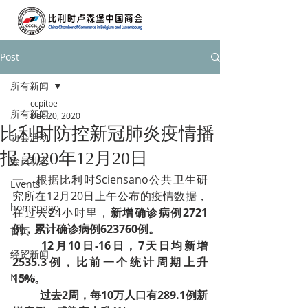
Post
所有新闻
ccpitbe
所有新闻
Dec 20, 2020
比利时防控新冠肺炎疫情播
协会活动
报 2020年12月20日
会员动态
一、根据比利时Sciensano公共卫生研
Events
究所在12月20日上午公布的疫情数据，
homepage
在过去24小时里，
新增确诊病例2721
例，累计确诊病例623760例。
首页
12月10日-16日，7天日均新增
经贸新闻
2535.3例，比前一个统计周期上升
News
15%­。
过去2周，每10万人口有289.1例新