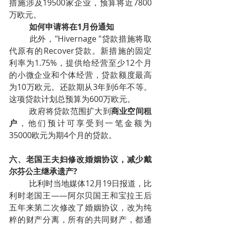
措施涉及19500家企业，预算将近7800
万欧元。
如何申请将在1月份通知
此外，"Hivernage "贷款措施将取
代原有的Recover贷款。新措施的固定
利率为1.75%，提供给经营至少12个月
的小微企业和个体经营，贷款额度最高
为10万欧元。还款期从3年到6年不等。
这项贷款计划总预算为600万欧元。
政府将贷款范围扩大到
商业空间租
户
，他们预计可享受到一笔金额为
35000欧元为期4个月的贷款。
六、老国王夫妇修改婚姻协议，减少戴
尔芬公主继承遗产?
比利时当地媒体12月19日报道，比
利时老国王——阿尔贝国王和宝拉王后
五年来第二次修改了婚姻协议，改为纯
粹的财产分离，所有的共同财产，都通