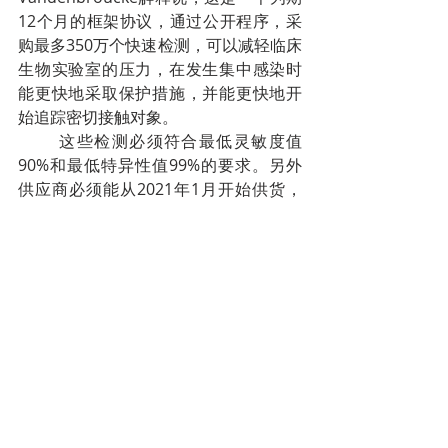
12个月的框架协议，通过公开程序，采
购最多350万个快速检测，可以减轻临床
生物实验室的压力，在发生集中感染时
能更快地采取保护措施，并能更快地开
始追踪密切接触对象。
这些检测必须符合最低灵敏度值
90%和最低特异性值99%的要求。另外
供应商必须能从2021年1月开始供货，
并达到每周至少10万次检测的生产能
力。不符合规定标准的检测不会被接
受。
12月17日，比利时众议院已经批准
了可以进行快速抗原检测的法律框架。
十、比利时进行辉瑞疫苗运输储存彩排
比利时新冠疫苗工作小组负责人
Dirk Ramaekers告知媒体，12月17日为
了测试辉瑞疫苗配送运输和储存程序进