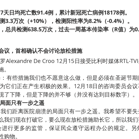
。
日，7天日均死亡数91.4例，累计新冠死亡病例18178例。
3.3万次（+10%），检测阳性率为8.2%（-0.4%）。
总共检测638.5万次，过去一周基本传染率（R值）为0.
会议，首相确认不会讨论放松措施
lexandre De Croo 12月15日接受比利时媒体RTL-
施。
释：有些措施我们也不愿意这么做，但是必须在圣诞节期
为它们正在产生积极的效果。12月18日的咨询委员会
现了下降，但是下降的并不够（并没有达到目标数字）。
局面只有一步之遥
：我们距离医院崩溃的局面只有一步之遥。我希望不要失
么我们现在打破它，要么现在放松措施助长它，所以我们
会进行更多的监管，保证民众遵守远程办公的规定。另
性购物。