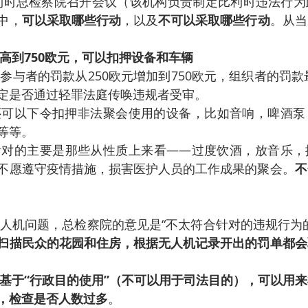
比利时总检察院召开会议（该机构负责制定比利时违法行
中，
可以采取哪些行动
，以及
不可以采取哪些行动
。从当
高到750欧元，可以扣押设备和车辆
参与者的罚款从250欧元增加到750欧元，组织者的罚款最
定是否通过轻罪法庭传唤违规者受审。
还可以下令扣押非法聚会使用的设备，比如音响，啤酒泵
等等。
针对的主要是那些从性质上来看——过度饮酒，放音乐，
不愿遵守疫情措施，损害医护人员的工作成果的聚会。
不
人机问题，总检察院的意见是“不太符合针对的违规行为
扫描民众的花园和住房，根据无人机记录开出的罚单都会
基于“行政目的使用”（不可以用于司法目的），可以用
，检查是否人数过多
。