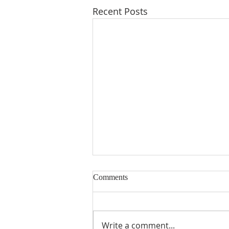
Recent Posts
时迅速递2026年第29期（总第
Comments
194期）
8月1日起比利时多项新规生效：
新员工试用期式一周通知期、天然
Write a comment...