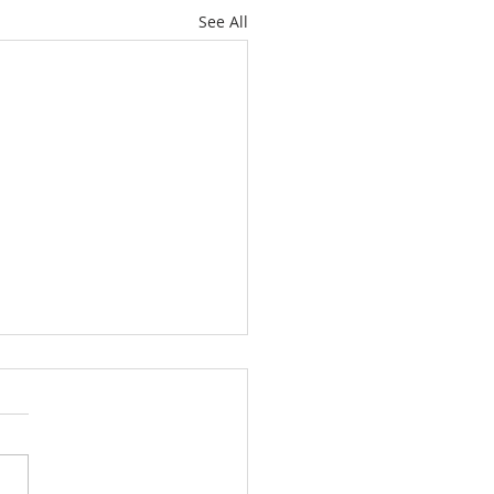
See All
速递2026年第27期（总第
期）
统计局数据显示：2026年5
中国保持欧盟第二大货物贸易