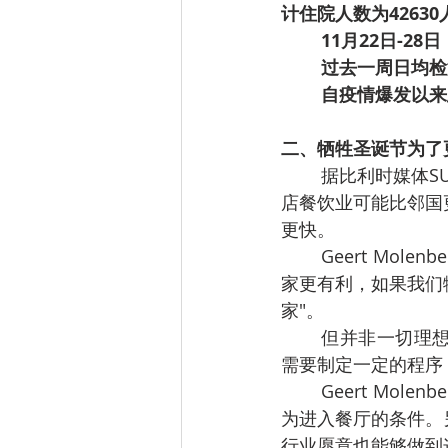
计住院人数为42630
11月22日-2
过去一周日均检测
自疫情爆发以来总
二、牺牲圣诞节为了
据比利时媒体SU
店餐饮业可能比邻国
更快。
Geert Mole
家更有利，如果我们
家"。
但并非一切理
需要制定一定的程序，比
Geert Mol
为进入餐厅的条件。
行业愿意也能够做到