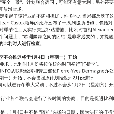
 "完全一致"。计划联合德国，可能还有意大利，另外还
开放滑雪场。
定引起了该行业的不满和担忧，许多地方当局都反映了
ean Castex领导的政府宣布了一系列援助措施，包括
节性工人实行失业补贴措施。比利时首相Alexander d
个问题上，"欧洲国家之间的团结"是非常必要的，并提醒
的比利时人进行检查
。
季不会推迟将于1月4日（星期一）开始
要求，比利时1月份将按传统的时间举行“打折季”。
NFO从联邦经济和劳工部长Pierre-Yves Dermagn
星期一）开始，不会按照原计划推迟到2月份进行。
份可以进行冬季大采购，不过不会从1月2日（星期六）
该行业各个联合会进行了长时间的协商，目的是促进比利
是，1月4日并不是 "随机"选择的日期，因为法国的打折季