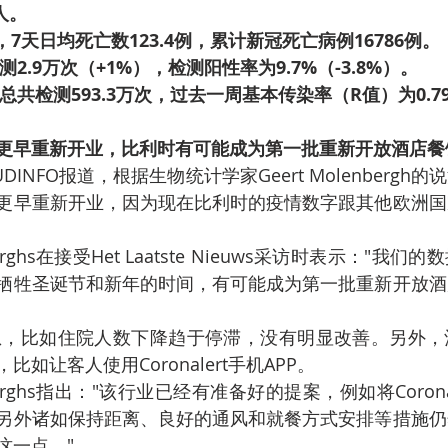
人。
8日，7天日均死亡数123.4例，累计新冠死亡病例16786例。
2.9万次（+1%），检测阳性率为9.7%（-3.8%）。
共检测593.3万次，过去一周基本传染率（R值）为0.7
更早重新开业，比利时有可能成为第一批重新开放酒店餐
DINFO报道，根据生物统计学家Geert Molenbergh
更早重新开业，因为现在比利时的疫情数字跟其他欧洲国
nberghs在接受Het Laatste Nieuws采访时表示："
牺牲圣诞节和新年的时间，有可能成为第一批重新开放酒
想，比如住院人数下降趋于停滞，没有明显改善。另外，
如让客人使用Coronalert手机APP。
enberghs指出："该行业已经有准备好的提案，例如将Corona
另外诸如保持距离、良好的通风和就餐方式安排等措施仍
这一点。"