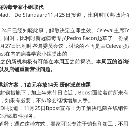
将由病毒专家小组取代
wsblad、De Standaard11月25日报道，比利时联
24日已经知晓此事，解散决定立即生效。Celeval主席Tom
同时，比利时新冠病毒专员Pedro Facon起草了一份
月27日比利时咨询委员会议，讨论的不再是由Celeval
 Ranst在内的病毒学家小组提出的。
代之的新机构极有可能在本周五之前揭晓。
本周五的咨询
以及店铺重新营业问题。
提供新方案，1欧元存放14天 缓解派送难题
封锁措施下，加上年末节日临近，Bpost面临着前所未
0人，如果有必要，不排除会继续增加人手。
DH报道，11月25日Bpost宣布：为了解决电商在线销
邮局&取件服务。
告中解释：通过这种方式，卖家可以专注于销售和加工，不