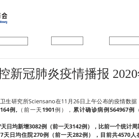
会员动态
会员风采
协会活动
新冠肺炎疫情播报 2020
生研究所Sciensano在11月26日上午公布的疫情数据
64例,
（前一天
1901
例），
累计确诊病例564967例
2日7天日均新增3082例（前一天3142例），比前一个统计周
25日7天日均住院270例（前一天282例），目前共457