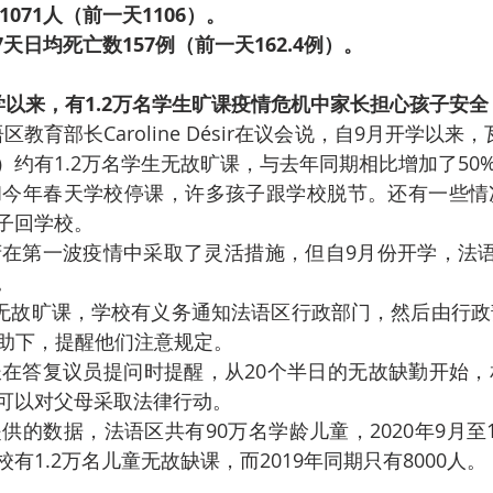
1071人（前一天1106）。
日7天日均死亡数157例（前一天162.4例）。
学以来，有1.2万名学生旷课疫情危机中家长担心孩子安全
语区教育部长Caroline Désir在议会说，自9月开学以来
）约有1.2万名学生无故旷课，与去年同期相比增加了50
和今年春天学校停课，许多孩子跟学校脱节。还有一些情
子回学校。
在第一波疫情中采取了灵活措施，但自9月份开学，法语
。
无故旷课，学校有义务通知法语区行政部门，然后由行政
协助下，提醒他们注意规定。
在答复议员提问时提醒，从20个半日的无故缺勤开始，
可以对父母采取法律行动。
供的数据，法语区共有90万名学龄儿童，2020年9月至
有1.2万名儿童无故缺课，而2019年同期只有8000人。