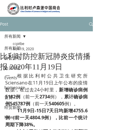
Post
所有新闻
ccpitbe
所有新闻
Nov 19, 2020
比利时防控新冠肺炎疫情播
协会活动
报 2020年11月19日
会员动态
一、根据比利时公共卫生研究所
Events
Sciensano在11月19日上午公布的疫情
homepage
数据，在过去24小时里，
新增确诊病例
5182例
（前一天
2734
例），
累计确诊病
首页
例545787例
（前一天
540605
例）。
经贸新闻
11月9日-15日7天日均新增4755.6
News
例（前一天4804.9例），比前一个统计
周期下降38%。