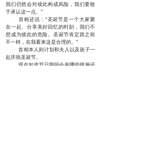
我们仍然会对彼此构成风险，我们要敢
于承认这一点。”
首相还说：“圣诞节是一个大家聚
在一起、分享美好回忆的时刻，我们不
想成为彼此的危险。圣诞节肯定跟之前
不一样，在我看来这是合理的。”
首相本人则计划和夫人以及孩子一
起庆祝圣诞节。
现在知道节日期间会有哪些措施还
为时过早。目前的措施-特别是每个家庭
成员只能允许有一个密切接触对象，要
一直持续到12月13日。
六、很多比国民众去国外进行年终采
购，专家呼吁：不要去！
根据比利时媒体报道，有很多比利
时人趁着荷兰开店的机会，到荷兰进行
年终采购。11月18日，比利时危机中心
发言人Antoine Iseux在新闻发布会上提