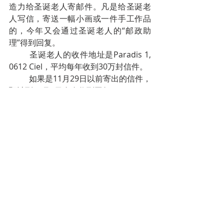
造力给圣诞老人寄邮件。凡是给圣诞老
人写信，寄送一幅小画或一件手工作品
的，今年又会通过圣诞老人的“邮政助
理”得到回复。
圣诞老人的收件地址是Paradis 1, 
0612 Ciel，平均每年收到30万封信件。
如果是11月29日以前寄出的信件，
预计到12月6日左右收到回复。
Bpost提醒说：给圣诞老人的信不
需要贴邮票，但是圣诞老人秘书处需要
发件人的地址才能寄出回信和惊喜。
比利时全国各地还会出现大约2000
个“圣诞老人”专用邮筒，还是传统的红
色，有圣诞老人经典的帽子和长长的白
胡子。
五、Ostende市长希望暂停免费铁路通
票
11月11日，数千名一日游旅客乘火