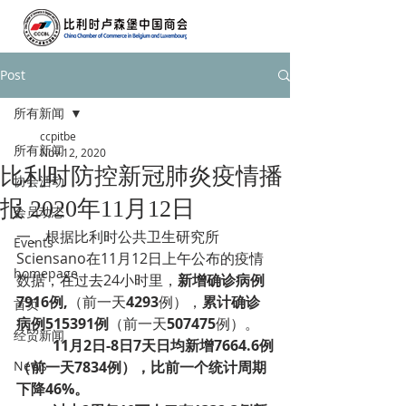
Post
所有新闻
ccpitbe
所有新闻
Nov 12, 2020
比利时防控新冠肺炎疫情播
协会活动
报 2020年11月12日
会员动态
一、根据比利时公共卫生研究所
Events
Sciensano在11月12日上午公布的疫情
homepage
数据，在过去24小时里，
新增确诊病例
7916例,
（前一天
4293
例），
累计确诊
首页
病例515391例
（前一天
507475
例）。
经贸新闻
11月2日-8日7天日均新增7664.6例
News
（前一天7834例），比前一个统计周期
下降46%。