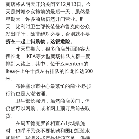
商店将从明天开始关闭至12月13日。今
天是封城令实施前的最后一天，虽然是
星期天，许多商店仍然开门营业。昨
天，比利时卫生部长范登布鲁克向公众
发出呼吁，除非绝对必要，否则就不要
挤在一起上街购物，这很危险
。
昨天星期六，很多商店外面顾客大
摆长龙，IKEA等大型商场排队人群一度
排到大路上，其中，位于Zaventem的
Ikea在上午十点左右排队的长龙长达500
米。
布鲁塞尔市中心最繁忙的商业街-步
行街也是人潮汹涌。
卫生部长强调，虽然商店关门，但
仍然可以网购，或者网上预订后前去取
货。
在周五德克罗首相宣布封城措施
时，也呼吁民众不要抢购和囤积瓶装水
和厕纸，强调这些产品货源充足，保持