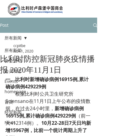
Post
所有新闻
ccpitbe
所有新闻
Nov 1, 2020
比利时防控新冠肺炎疫情播
协会活动
报 2020年11月1日
会员动态
一、比利时新增确诊病例16915例,累计
Events
确诊病例429229例
homepage
根据比利时公共卫生研究所
Sciensano在11月1日上午公布的疫情数
首页
据，在过去24小时里，
新增确诊病例
经贸新闻
16915例,累计确诊病例429229例
（前一
News
天412314例）。
10月22-28日7天日均新
增15967例，比前一个统计周期上升了