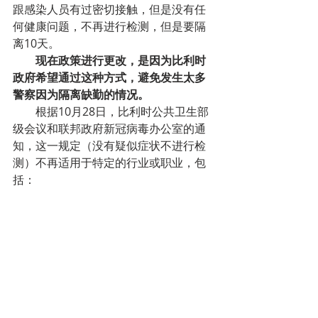
跟感染人员有过密切接触，但是没有任
何健康问题，不再进行检测，但是要隔
离10天。
现在政策进行更改，是因为比利时
政府希望通过这种方式，避免发生太多
警察因为隔离缺勤的情况。
根据10月28日，比利时公共卫生部
级会议和联邦政府新冠病毒办公室的通
知，这一规定（没有疑似症状不进行检
测）不再适用于特定的行业或职业，包
括：
-医疗卫生和福利专业人员，以及对
应行政服务，清洁，后勤和其他支持性
的服务人员；
-联邦司法、国防、警察、应急服务
(消防员、公民保护)等公共服务；
-公共卫生服务；
-移民和庇护服务；
-生产必需的医用耗材、药品和保健