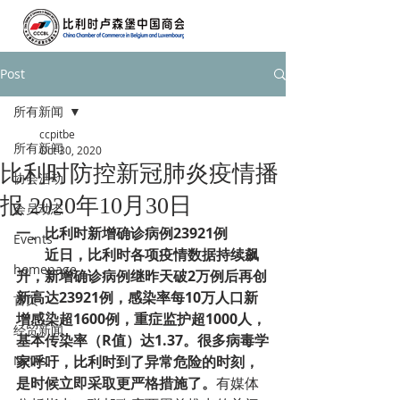
Post
所有新闻
ccpitbe
所有新闻
Oct 30, 2020
比利时防控新冠肺炎疫情播
协会活动
报 2020年10月30日
会员动态
一、
比利时新增确诊病例23921例
Events
近日，比利时各项疫情数据持续飙
homepage
升，新增确诊病例继昨天破2万例后再创
新高达23921例，感染率每10万人口新
首页
增感染超1600例，重症监护超1000人，
经贸新闻
基本传染率（R值）达1.37。很多病毒学
News
家呼吁，比利时到了异常危险的时刻，
是时候立即采取更严格措施了。
有媒体