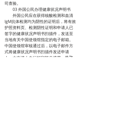
司查验。
03 外国公民办理健康状况声明书
外国公民应在获得核酸检测和血清
IgM抗体检测均为阴性的证明后，将有效
护照资料页、检测阴性证明和申请人已
签字的健康状况声明书扫描件，发送至
当地有关中国使领馆指定的电子邮箱。
中国使领馆审核通过后，以电子邮件方
式将健康状况声明书扫描件发还申请
人，由申请人自行打印随身携带。
执飞
赴华直飞航班的航空公司将凭该航班起
飞国家中国使领馆核发的健康状况声明
书验放乘客。
请在健康状况声明书有效
期内乘机，并在乘机时配合航空公司查
验。
中国驻比利时使馆审核外国公民健
康状况声明书指定邮箱地址为：
blshsjc@gmail.com，邮件主题应
为“HS/IgM+姓名+出发日期”。