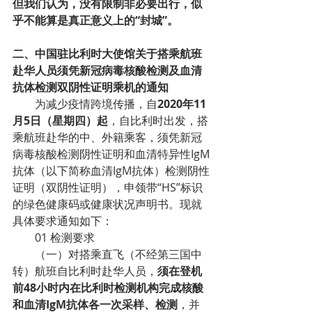
但我们认为，没有限制非必要出行，似
乎不能算是真正意义上的“封城”。
二、中国驻比利时大使馆关于搭乘航班
赴华人员须凭新冠病毒核酸检测及血清
抗体检测双阴性证明乘机的通知
为减少疫情跨境传播，自
2020年11
月5日（星期四）起
，自比利时出发，搭
乘航班赴华的中、外籍乘客，须凭新冠
病毒核酸检测阴性证明和血清特异性IgM
抗体（以下简称血清IgM抗体）检测阴性
证明（双阴性证明），申领带“HS”标识
的绿色健康码或健康状况声明书。现就
具体要求通知如下：
01 检测要求
（一）对搭乘直飞（不经第三国中
转）航班自比利时赴华人员，
须在登机
前48小时内在比利时检测机构完成核酸
和血清IgM抗体各一次采样、检测
，并