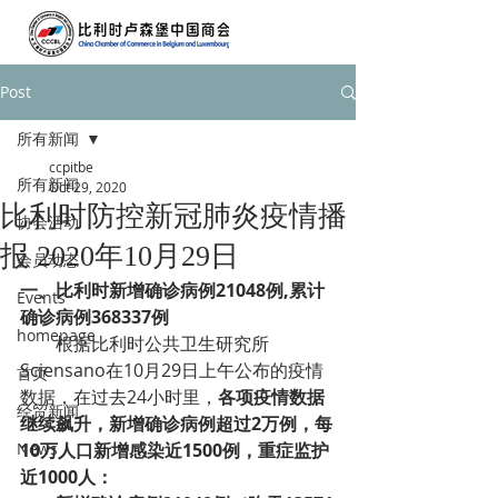
Post
所有新闻
ccpitbe
所有新闻
Oct 29, 2020
比利时防控新冠肺炎疫情播
协会活动
报 2020年10月29日
会员动态
一、比利时新增确诊病例21048例,累计
Events
确诊病例368337例
homepage
根据比利时公共卫生研究所
Sciensano在10月29日上午公布的疫情
首页
数据，在过去24小时里，
各项疫情数据
经贸新闻
继续飙升，新增确诊病例超过2万例，每
News
10万人口新增感染近1500例，重症监护
近1000人：