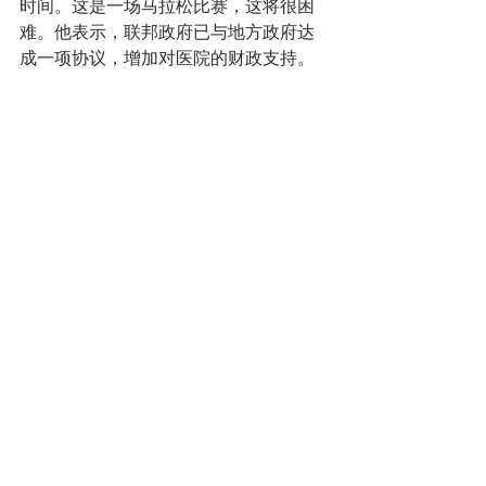
时间。这是一场马拉松比赛，这将很困
难。他表示，联邦政府已与地方政府达
成一项协议，增加对医院的财政支持。
他还宣布增加对精神健康方面的预算，
目标是让
1500名心理医生
在第一线相对
较快地开展心理咨询和治疗。
昨天，卫生部长在参观列日一家医
院后，在接受媒体采访时，一度哽咽，
对医院趋近饱和的状况表示担忧，对医
护人员的艰辛表示感动。
六、如果没有援助   旅游业7000个工作
岗位将流失
从现在到年底，如果没有公共援
助，旅游业将失去大约7000个工作岗
位。今年3月13日以来，预订量下降
80%，相当于营业额减少了64亿欧元，
同时，80％人员暂时失业。有关人员分
析，只要病毒得不到控制，该行业就没