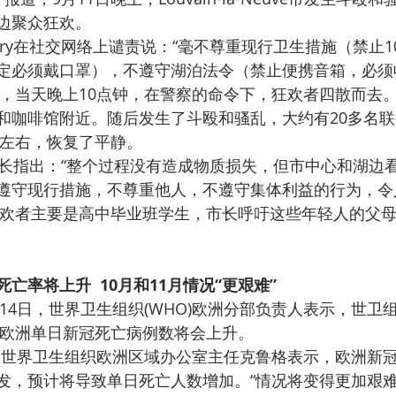
边聚众狂欢。
Chantry在社交网络上谴责说：“毫不尊重现行卫生措施（禁止
定必须戴口罩），不遵守湖泊法令（禁止便携音箱，必须
，当天晚上10点钟，在警察的命令下，狂欢者四散而去
和咖啡馆附近。随后发生了斗殴和骚乱，大约有20多名
点左右，恢复了平静。
antry市长指出：“整个过程没有造成物质损失，但市中心和湖
遵守现行措施，不尊重他人，不遵守集体利益的行为，令
欢者主要是高中毕业班学生，市长呼吁这些年轻人的父母
亡率将上升  10月和11月情况“更艰难”
14日，世界卫生组织(WHO)欧洲分部负责人表示，世卫
月，欧洲单日新冠死亡病例数将会上升。
，世界卫生组织欧洲区域办公室主任克鲁格表示，欧洲新
发，预计将导致单日死亡人数增加。“情况将变得更加艰难。