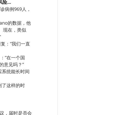
...
病例969人，
nsano的数据，他
。现在，类似
”
回复：“我们一直
：“在一个国
的意见吗？”
踪系统能长时间
到了这样的时
会议，届时是否会