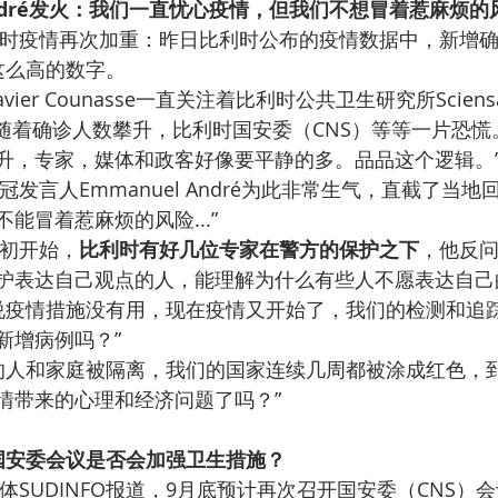
André发火：我们一直忧心疫情，但我们不想冒着惹麻烦的风险
时疫情再次加重：昨日比利时公布的疫情数据中，新增确诊
这么高的数字。
者Xavier Counasse一直关注着比利时公共卫生研究所Scie
，随着确诊人数攀升，比利时国安委（CNS）等等一片恐慌
升，专家，媒体和政客好像要平静的多。品品这个逻辑。
发言人Emmanuel André为此非常生气，直截了当地
能冒着惹麻烦的风险...”
初开始，
比利时有好几位专家在警方的保护之下
，他反问
护表达自己观点的人，能理解为什么有些人不愿表达自己
说疫情措施没有用，现在疫情又开始了，我们的检测和追
新增病例吗？”
的人和家庭被隔离，我们的国家连续几周都被涂成红色，
情带来的心理和经济问题了吗？”
国安委会议是否会加强卫生措施？
体SUDINFO报道，9月底预计再次召开国安委（CNS）