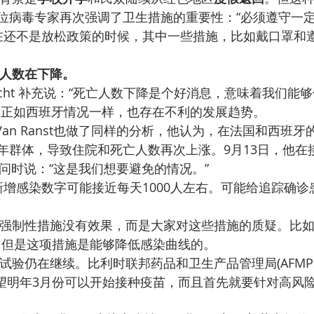
位病毒专家再次强调了卫生措施的重要性：“必须遵守一定
在还不是放松政策的时候，其中一些措施，比如戴口罩和
人数在下降。
an Gucht 补充说：“死亡人数下降是个好消息，意味着我们
除正如西班牙情况一样，也存在不利的发展趋势。
 Van Ranst也做了同样的分析，他认为，在法国和西班
群体，导致住院和死亡人数再次上涨。9月13日，他在接受
节目访问时说：“这是我们想要避免的情况。”
新增感染数字可能接近每天1000人左右。可能给追踪确
强制性措施没有效果，而是大家对这些措施的质疑。比
，但是这项措施是能够降低感染曲线的。
验仍在继续。比利时联邦药品和卫生产品管理局(AFMPS)总
示：希望明年3月份可以开始接种疫苗，而且首先就要针对高风