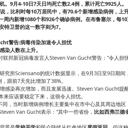
机。9月4-10日7天日均死亡数2.4例，累计死亡9925人。
o报告说，比利时每10万居民中，有70.6个新增感染病例，上
周内新增1080个和926个确诊病例。在布鲁塞尔，每1
，安特卫普的这一数字则为7。
 Gucht警告:病毒传染加速令人担忧
感染人数在上升。
时联邦新冠病毒发言人Steven Van Gucht警告：“令人
究所Sciensano的统计数据显示，在9月3日至9日期
例，跟前7天先比增加了38%。
感染再次增加，而且发展迅速。Steven Van Gucht
本来应该要稳定下来，这很令人担忧。
不同，当时新增病例增长主要集中在市中心及其周边地区
ven Van Gucht表示：“其中一些省份，
比如西弗兰德
背景是
学校开学
和民众陆续从红色地区
度假返回
。但这