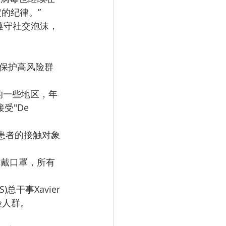
的纪律。”
遵守社交泡沫，
能够保护高风险群
牙的一些地区，年
"De 
诊患者的接触对象
如戴口罩，所有
干事Xavier 
险人群。