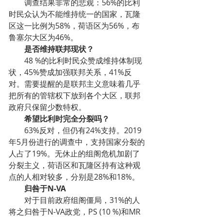
调查结果非常的悲观：56%的比利
时民众认为不能维持统一的国家，瓦隆
区这一比例为58%，荷语区为56%，布
鲁塞尔大区为46%。
是否维持联邦现状？
48 %的比利时民众赞成维持体制现
状，45%赞成加强联邦关系，41%反
对。需要提醒的是联邦主义意味着几乎
把所有的管辖权下放到各个大区，联邦
政府只保留少数特权。
希望比利时完全分裂吗？
63%反对，但仍有24%支持。2019
年5月份进行的调查中，支持国家分裂的
人占了19%。无休止的组阁危机加剧了
分裂主义，荷语区和瓦隆区持有这种观
点的人相对较多，分别是28%和18%。
归咎于N-VA
对于目前政府组阁僵局，31%的人
将之归咎于N-VA政党，PS (10 %)和MR 