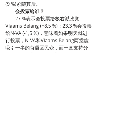
(9 %)紧随其后。
会投票给谁？
27 %表示会投票给极右派政党
Vlaams Belang (+8,5 %)；23,3 %会投票
给N-VA (-1,5 %)，意味着如果明天就进
行投票，N-VA和Vlaams Belang两党能
吸引一半的荷语区民众，而一直支持分
裂的主要是荷语区极右势力。如果这一
结果变成下次选举的现实，（比利时政
府组阁）情况会更加艰难。
PS仍是瓦隆区第一大党：PS支持率
26,4 %（+0,2 % )；MR紧随其后，24 %
(+ 2,6 %)，然后是PTB (15,3 %, +1,6 %)
和Écolo(15,2 %, +0,7 %)；CDH继续下
降，6,1 % (-4,9 %)，DéFi为4,4 % (+0,3 
%)。
五、SNCB推出APP可以查询列车座位情
况