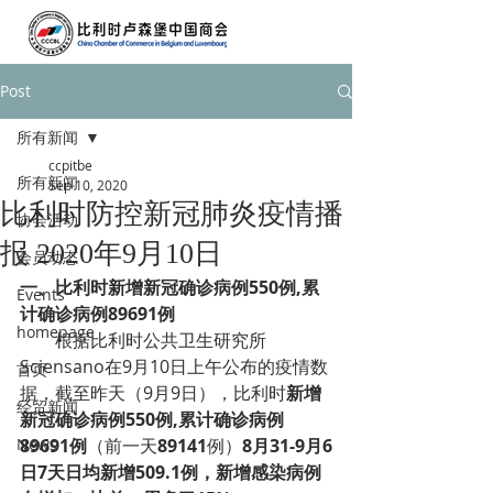
Post
所有新闻
ccpitbe
所有新闻
Sep 10, 2020
比利时防控新冠肺炎疫情播
协会活动
报 2020年9月10日
会员动态
一、
比利时新增新冠确诊病例550例,累
Events
计确诊病例89691例
homepage
根据比利时公共卫生研究所
Sciensano在9月10日上午公布的疫情数
首页
据，截至昨天（9月9日），比利时
新增
经贸新闻
新冠确诊病例550例,累计确诊病例
News
89691例
（前一天
89141
例）
8月31-9月6
日7天日均新增509.1例，新增感染病例