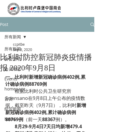
Post
所有新闻
ccpitbe
所有新闻
Sep 8, 2020
比利时防控新冠肺炎疫情播
协会活动
报 2020年9月8日
会员动态
一、
比利时新增新冠确诊病例402例,累
Events
计确诊病例88769例
homepage
根据比利时公共卫生研究所
Sciensano在9月8日上午公布的疫情数
首页
据，截至昨天（9月7日），比利时
新增
经贸新闻
新冠确诊病例402例,累计确诊病例
News
88769例
（前一天
88367
例）。
8月29-9月4日7天日均新增479.4