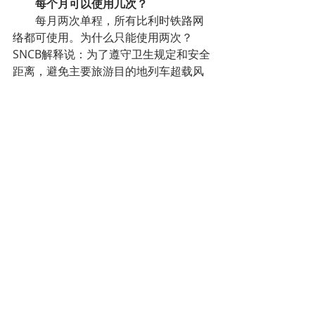
每个月可以使用几次？
每月两次单程，所有比利时铁路网
络都可使用。为什么只能使用两次？
SNCB解释说：为了遵守卫生规定和安全
距离，避免主要旅游目的地列车超载风
险。
是否可以代他人申请？比如说家
人？
可以，只要你在申请时输入他本人
的国家登记号码即可，需要提醒的是，
这个车票是记名车票，所以不能借给其
他人使用。
Zaventem机场可以用吗？
如果前往布鲁塞尔Zaventem机场或
者从机场出发，每次使用前需要提前购
买一张补票。
遇到“错误信息”怎么回事儿？
在确认信息的时候，可能会遇到“错
误信息“提示。SNCB解释：到目前为