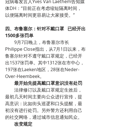
冠病毒发言人Yves Van Laethem告知媒
体DH：“目前正在考虑缩短隔离时间，
以便隔离时间更容易让大家接受。”
四、布鲁塞尔：针对不戴口罩   已经开出
1500多张罚单
9月7日晚上，布鲁塞尔市长
Philippe Close指出，从7月1日以来，布
鲁塞尔针对不遵守戴口罩规定，已经开
出1537张罚单。其中1312张在市中心，
197张在Laeken地区，28张在Neder-
Over-Heembeek。
最开始先提高戴口罩意识没有处罚
法律修订以及戴口罩规定生效后，
最初几天时间主要向公众进行宣传，提
高意识：比如街头巡逻和口头提醒，最
初没有进行处罚。另外警方还利用自己
的社交网络，通过城市信息通知民众。
改变规定