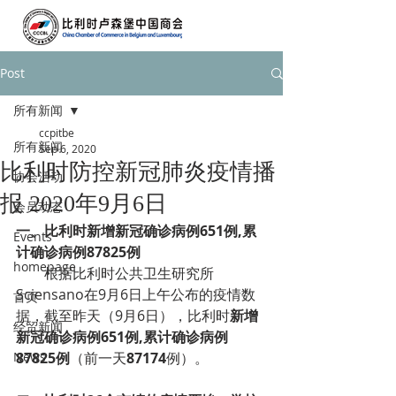
Post
所有新闻
ccpitbe
所有新闻
Sep 6, 2020
比利时防控新冠肺炎疫情播
协会活动
报 2020年9月6日
会员动态
一、
比利时
新增新冠确诊病例651例,累
Events
计确诊病例87825例
homepage
        根据比利时公共卫生研究所
Sciensano在9月6日上午公布的疫情数
首页
据，截至昨天（9月6日），比利时
新增
经贸新闻
新冠确诊病例651例,累计确诊病例
News
87825例
（前一天
87174
例）。