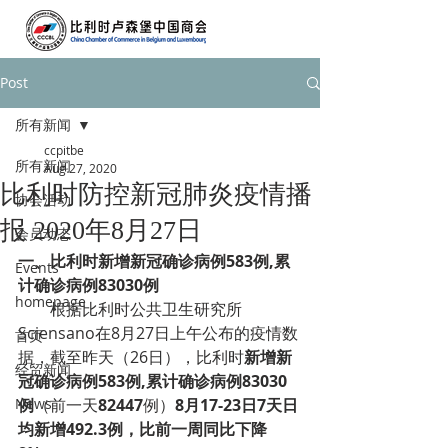
Post
所有新闻
ccpitbe
所有新闻
Aug 27, 2020
比利时防控新冠肺炎疫情播
协会活动
报 2020年8月27日
会员动态
一、
比利时新增新冠确诊病例583例,累
Events
计确诊病例83030例
homepage
根据比利时公共卫生研究所
Sciensano在8月27日上午公布的疫情数
首页
据，截至昨天（26日），比利时
新增新
经贸新闻
冠确诊病例583例,累计确诊病例83030
News
例
（前一天
82447
例）
8月17-23日7天日
均新增492.3例，比前一周同比下降