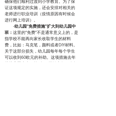
确保他们顺利过渡到小学教育。为了保
证这项规定的实施，还会安排对相关的
老师进行职业培训（疫情原因有时候会
进行网上培训）。
-
幼儿园“免费措施”扩大到幼儿园中
班：
这里的“免费”不是通常意义上的，是
指学校不能再向家长收取学生的材料
费，比如：马克笔，颜料或者DIY材料。
关于这部分损失，幼儿园每年每个学生
可以收到60欧元的补助。这项措施去年
从幼儿园小班（第1年）开始实行，今年
扩大到中班（第2年），预计明年扩大到
大班（第3年）。
学校还是可以收取其他的额外费
用，比如中午时间看孩子，或者其他文
化或体育活动-比如游泳池等。
九、安特卫普第5次爆炸/袭击案   
Deurne住宅遭机关枪扫射   人行道发现