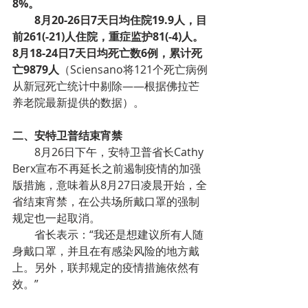
8%。
8月20-26日7天日均住院19.9人，目
前261(-21)人住院，重症监护81(-4)人。
8月18-24日7天日均死亡数6例，累计死
亡9879人
（Sciensano将121个死亡病例
从新冠死亡统计中剔除——根据佛拉芒
养老院最新提供的数据）。
二、安特卫普结束宵禁
8月26日下午，安特卫普省长Cathy 
Berx宣布不再延长之前遏制疫情的加强
版措施，意味着从8月27日凌晨开始，全
省结束宵禁，在公共场所戴口罩的强制
规定也一起取消。
省长表示：“我还是想建议所有人随
身戴口罩，并且在有感染风险的地方戴
上。另外，联邦规定的疫情措施依然有
效。”