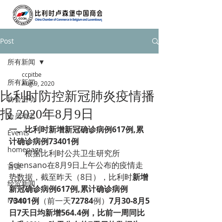
Post
所有新闻
ccpitbe
所有新闻
Aug 9, 2020
比利时防控新冠肺炎疫情播
协会活动
报 2020年8月9日
会员动态
一、
比利时新增新冠确诊病例617例,累
Events
计确诊病例73401例
homepage
根据比利时公共卫生研究所
Sciensano在8月9日上午公布的疫情走
首页
势数据，截至昨天（8日），比利时
新增
经贸新闻
新冠确诊病例617例,累计确诊病例
News
73401例
（前一天
72784
例）
7月30-8月5
日7天日均新增564.4例，比前一周同比