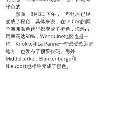
绿色的。
然而，8月8日下午，一些地区已经
变成了橙色，具体来说，在Le Coq的两
个海滩颜色代码都变成了橙色，海滩占
用率高达90%，Wenduine地区也是一
样。Knokke和La Panne一些最受欢迎的
地方，也发布了预警代码。另外
Middelkerke，Blankenberge和
Nieuport也相继变成了橙色。
Westtoer指出，很多酒店都是在最
后一分钟预定的。很多在海边有第二住
宅的人以及一日游的游客都想去海滩“凉
快一下”。建议所有人避开最繁忙的海
滩，尤其是下午的时候，建议优先考虑
市中心外人不那么多的沙滩。
六、Oostende市长要求SNCB   不要再
往当地增开列车