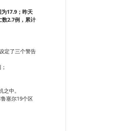
17.9；昨天
数2.7例，累计
o设定了三个警告
例；
机之中。
布鲁塞尔19个区