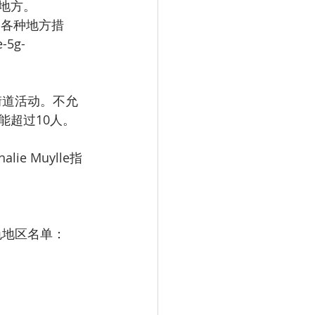
的地方。
的各种地方措
-5g-
街道活动。不允
能超过10人。
 Muylle指
色地区名单：