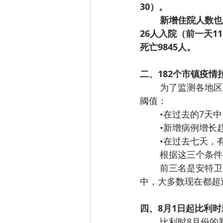
30）。
新增住院人数也
26人入院（前一天1
死亡9845人。
二、182个市镇疫情
为了监测各地区
阈值：
•在过去的7天
•新增病例增长
•在过去七天，
根据这三个条件
前三名是安特卫普
中，大多数现在都超
四、8月1日起比利时
比利时8月份的