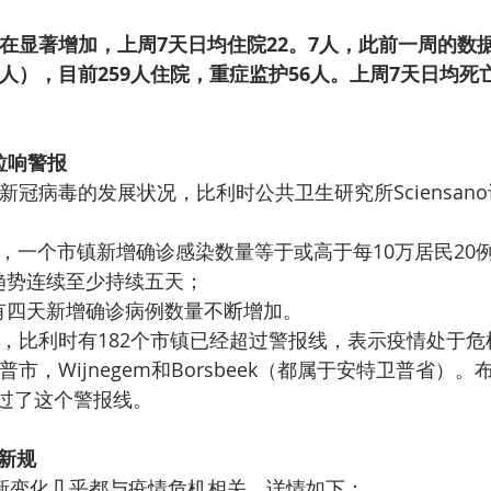
在显著增加，上周7天日均住院22。7人，此前一周的数据为
1人），目前259人住院，重症监护56人。上周7天日均死亡
拉响警报
新冠病毒的发展状况，比利时公共卫生研究所Sciensan
中，一个市镇新增确诊感染数量等于或高于每10万居民20
趋势连续至少持续五天；
有四天新增确诊病例数量不断增加。
，比利时有182个市镇已经超过警报线，表示疫情处于危
市，Wijnegem和Borsbeek（都属于安特卫普省）。
过了这个警报线。
新规
新变化几乎都与疫情危机相关，详情如下：