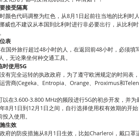
要接受隔离
时颜色代码调整为红色，从8月1日起前往当地的比利时
外挪威也不建议从本国到比利时进行非必要出行，从比利
。
位表
有在国外旅行超过48小时的人，在返回前48小时，必须填
人，无论乘坐何种交通工具。
临时使用5G
没有完全运转的执政政府，为了遵守欧洲规定的时间表
营商(Cegeka、Entropia、Orange、Proximus和Tele
以在3.600-3.800 MHz的频段进行5G的初步开发，并
0年8月1日到12月1日之间，自行选择使用权有效期的开
月前投入使用。
施生效
府的防疫措施从8月1日生效，比如Charleroi，戴口