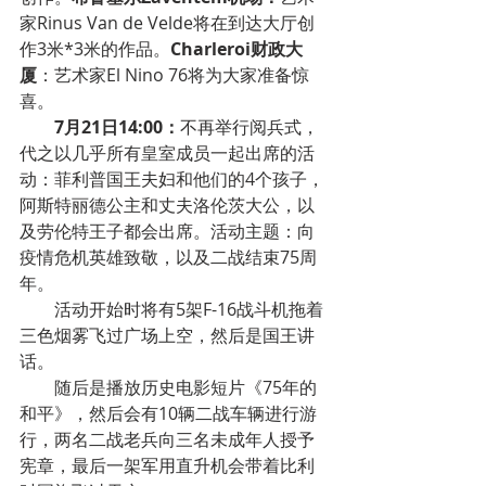
家Rinus Van de Velde将在到达大厅创
作3米*3米的作品。
Charleroi财政大
厦
：艺术家El Nino 76将为大家准备惊
喜。
7月21日14:00：
不再举行阅兵式，
代之以几乎所有皇室成员一起出席的活
动：菲利普国王夫妇和他们的4个孩子，
阿斯特丽德公主和丈夫洛伦茨大公，以
及劳伦特王子都会出席。活动主题：向
疫情危机英雄致敬，以及二战结束75周
年。
活动开始时将有5架F-16战斗机拖着
三色烟雾飞过广场上空，然后是国王讲
话。
随后是播放历史电影短片《75年的
和平》，然后会有10辆二战车辆进行游
行，两名二战老兵向三名未成年人授予
宪章，最后一架军用直升机会带着比利