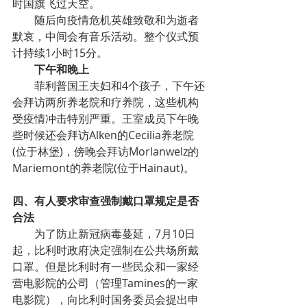
时国旗飞过天空。
随后向疫情危机英雄致敬和为逝者
默哀，中间会有音乐活动。整个仪式预
计持续1小时15分。
下午和晚上
菲利普国王夫妇和4个孩子，下午还
会拜访两所养老院和疗养院，这些机构
受疫情冲击特别严重。王室成员下午晚
些时候还会拜访Alken的Cecilia养老院
(位于林堡)，傍晚会拜访Morlanwelz的
Mariemont的养老院(位于Hainaut)。
四、有人要求审查强制戴口罩规定是否
合法
为了防止新冠病毒蔓延，7月10日
起，比利时政府决定强制在公共场所戴
口罩。但是比利时有一些民众和一家经
营电影院的公司（管理Tamines的一家
电影院），向比利时国务委员会提出申