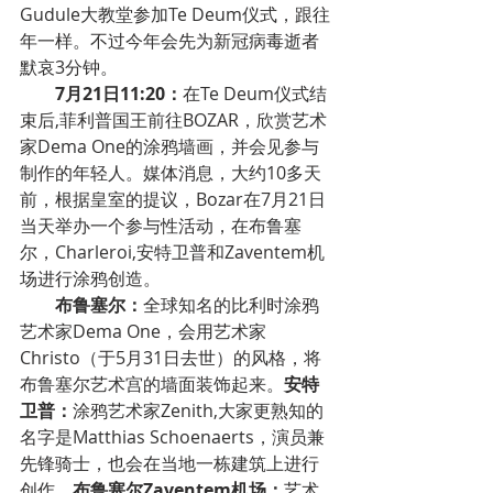
Gudule大教堂参加Te Deum仪式，跟往
年一样。不过今年会先为新冠病毒逝者
默哀3分钟。
7月21日11:20：
在Te Deum仪式结
束后,菲利普国王前往BOZAR，欣赏艺术
家Dema One的涂鸦墙画，并会见参与
制作的年轻人。媒体消息，大约10多天
前，根据皇室的提议，Bozar在7月21日
当天举办一个参与性活动，在布鲁塞
尔，Charleroi,安特卫普和Zaventem机
场进行涂鸦创造。
布鲁塞尔：
全球知名的比利时涂鸦
艺术家Dema One，会用艺术家
Christo（于5月31日去世）的风格，将
布鲁塞尔艺术宫的墙面装饰起来。
安特
卫普：
涂鸦艺术家Zenith,大家更熟知的
名字是Matthias Schoenaerts，演员兼
先锋骑士，也会在当地一栋建筑上进行
创作。
布鲁塞尔Zaventem机场：
艺术