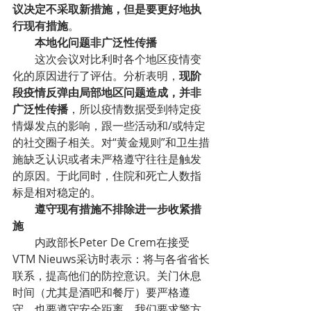
议决定不采取新措施，但是要更好地执
行现有措施
。
本地化问题非广泛性传播
这次会议对比利时各个地区疫情变
化的原因进行了评估。分析表明，
现阶
段疫情反弹由局部地区问题造成，并非
广泛性传播
，所以疫情数据受到特定疫
情爆发点的影响，跟一些活动和/或特定
的社交圈子相关。对“黄金规则”和卫生措
施缺乏认识或者未严格遵守往往是触发
的原因。于此同时，住院和死亡人数指
标是相对稳定的。
遵守现有措施不排除进一步收紧措
施
内政部长Peter De Crem在接受
VTM Nieuws采访时表示：将与各省省长
联系，提高他们的防控意识。关门休息
时间（尤其是酒吧和餐厅）要严格遵
守，也要遵守安全距离。我们要求警方