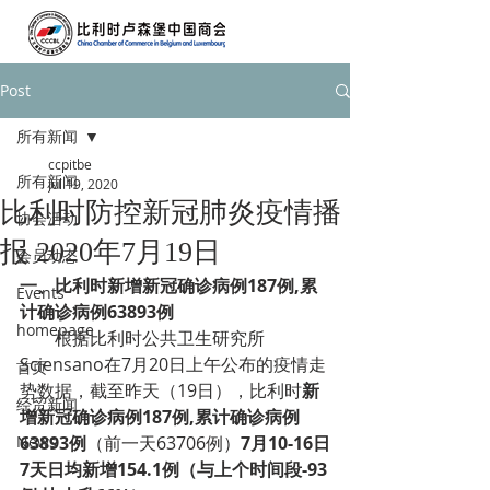
Post
所有新闻
ccpitbe
所有新闻
Jul 19, 2020
比利时防控新冠肺炎疫情播
协会活动
报 2020年7月19日
会员动态
一、
比利时新增新冠确诊病例187例,累
Events
计确诊病例63893例
homepage
根据比利时公共卫生研究所
Sciensano在7月20日上午公布的疫情走
首页
势数据，截至昨天（19日），比利时
新
经贸新闻
增新冠确诊病例187例,累计确诊病例
News
63893例
（前一天63706例）
7月10-16日
7天日均新增154.1例（与上个时间段-93