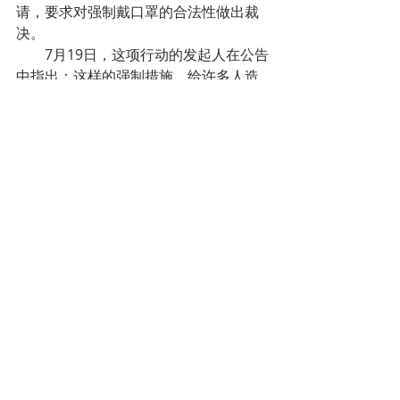
请，要求对强制戴口罩的合法性做出裁
决。
7月19日，这项行动的发起人在公告
中指出：这样的强制措施，给许多人造
成重大损害，包括：聋哑人和听力患
者，他们需要读唇语才能满足最低的社
会生活；有些人因为医疗原因不能戴口
罩，结果被拒绝进入商店；还有一些人
希望能够体面地完成宗教仪式；还有已
经受到疫情严重影响的公司。
这些民众和该电影院公司要求国务
委员会召开紧急会议，审查这项强制规
定是否合法，尤其是否符合2011年6月1
日的法律规定–禁止在公共场所遮盖脸
部
。
五、10月1日起，交通堵塞时必须靠边让
出紧急救援道路
7月19日，比利时媒体VRT NWS从