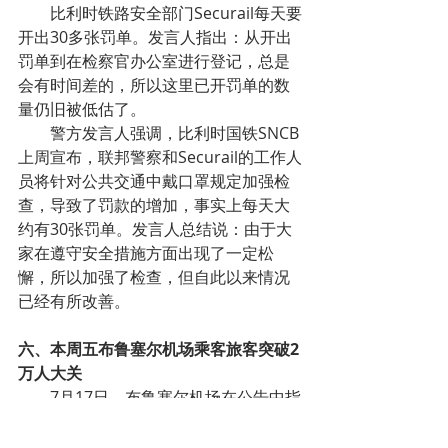
比利时铁路安全部门Securail每天要
开出30多张罚单。发言人指出：从开出
罚单到在检察官办公室进行登记，总是
会有时间差的，所以这里已开罚单的数
量仍旧被低估了。
警方发言人强调，比利时国铁SNCB
上周宣布，联邦警察和Securail的工作人
员将针对公共交通中戴口罩规定加强检
查，导致了罚款的增加，事实上每天大
约有30张罚单。发言人总结说：由于大
家在遵守安全措施方面出现了一定松
懈，所以加强了检查，但自此以来情况
已经有所改善。
六、本周五布鲁塞尔机场乘客旅客突破2
万人大关
7月17日，布鲁塞尔机场在公告中指
出，自6月15日恢复业务以来，当天的旅
客数量首次突破2万人大关，总数达到