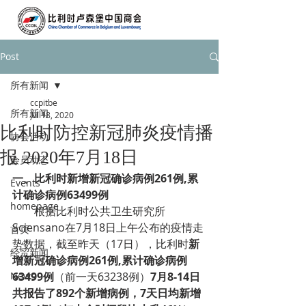
Post
所有新闻
ccpitbe
所有新闻
Jul 18, 2020
比利时防控新冠肺炎疫情播
协会活动
报 2020年7月18日
会员动态
一、
比利时新增新冠确诊病例261例,累
Events
计确诊病例63499例
homepage
        根
据比利时公共卫生研究所
Sciensano在7月18日上午公布的疫情走
首页
势数据，截至昨天（17日），比利时
新
经贸新闻
增新冠确诊病例261例,累计确诊病例
News
63499例
（前一天63238例）
7月8-14日
共报告了892个新增病例，7天日均新增