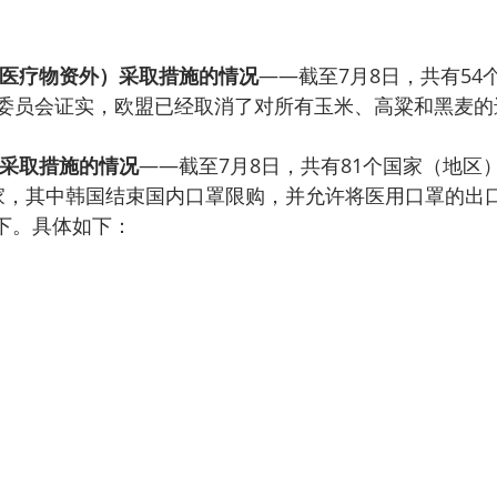
货物贸易（除医疗物资外）采取措施的情况
——截至7月8日，共有54
委员会证实，欧盟已经取消了对所有玉米、高粱和黑麦的
物资贸易采取措施的情况
——截至7月8日，共有81个国家（地区
家，其中韩国结束国内口罩限购，并允许将医用口罩的出
以下。具体如下：