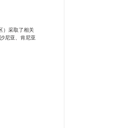
地区）采取了相关
爱沙尼亚、肯尼亚