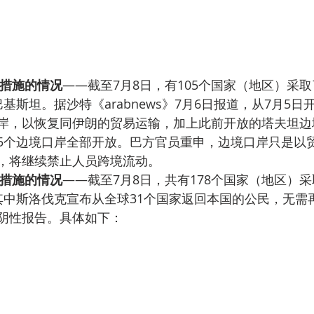
口岸采取措施的情况
——截至7月8日，有105个国家（地区）采
基斯坦。据沙特《arabnews》7月6日报道，从7月5
岸，以恢复同伊朗的贸易运输，加上此前开放的塔夫坦边
5个边境口岸全部开放。巴方官员重申，边境口岸只是以
，将继续禁止人员跨境流动。
入境采取措施的情况
——截至7月8日，共有178个国家（地区）
其中斯洛伐克宣布从全球31个国家返回本国的公民，无需
阴性报告。具体如下：