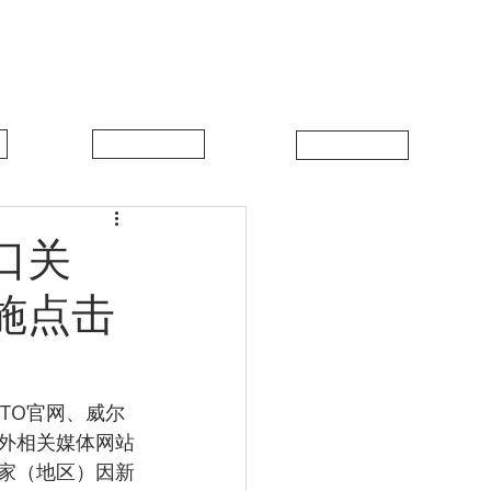
中比新闻
联系我们
口关
施点击
外相关媒体网站
家（地区）因新