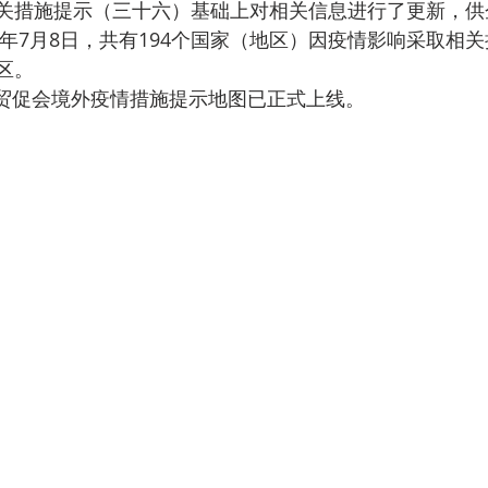
关措施提示（三十六）基础上对相关信息进行了更新，供
0年7月8日，共有194个国家（地区）因疫情影响采取相
区。
月28日，中国贸促会境外疫情措施提示地图已正式上线。