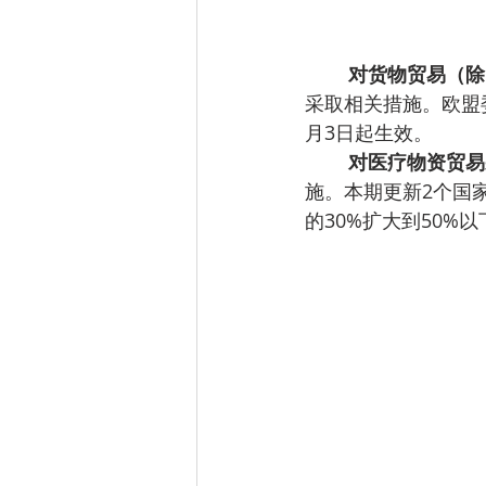
        对
采取相关措施。欧盟
月3日起生效。
        对医疗
施。本期更新2个国
的30%扩大到50%