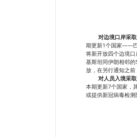
        对边境
期更新1个国家——巴
将新开放四个边境口
基斯坦同伊朗相邻的
放，在另行通知之前
        对人员
本期更新7个国家，
或提供新冠病毒检测