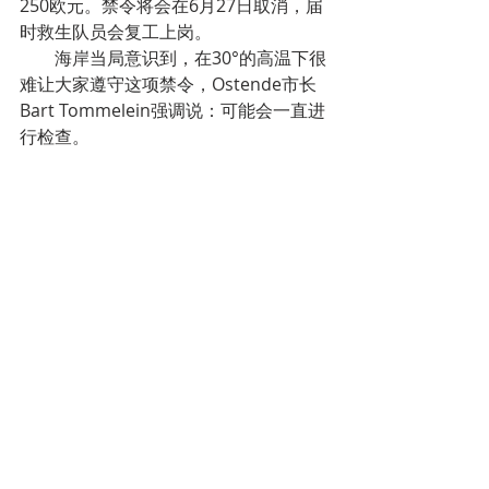
250欧元。禁令将会在6月27日取消，届
时救生队员会复工上岗。
        海岸当局意识到，在30°的高温下很
难让大家遵守这项禁令，Ostende市长 
Bart Tommelein强调说：可能会一直进
行检查。
（来源：
比利时华商时报
）
经贸新闻
Recent Posts
See All