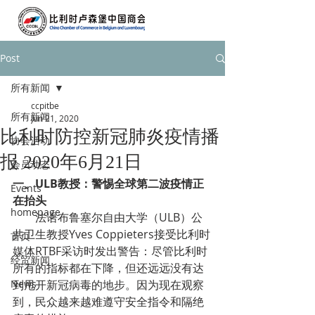
Post
所有新闻
ccpitbe
所有新闻
Jun 21, 2020
比利时防控新冠肺炎疫情播
协会活动
报 2020年6月21日
会员动态
一、ULB教授：警惕全球第二波疫情正
Events
在抬头
homepage
        法语布鲁塞尔自由大学（ULB）公
共卫生教授Yves Coppieters接受比利时
首页
媒体RTBF采访时发出警告：尽管比利时
经贸新闻
所有的指标都在下降，但还远远没有达
News
到甩开新冠病毒的地步。因为现在观察
到，民众越来越难遵守安全指令和隔绝