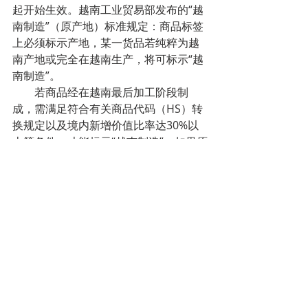
起开始生效。越南工业贸易部发布的“越
南制造”（原产地）标准规定：商品标签
上必须标示产地，某一货品若纯粹为越
南产地或完全在越南生产，将可标示“越
南制造”。
        若商品经在越南最后加工阶段制
成，需满足符合有关商品代码（HS）转
换规定以及境内新增价值比率达30%以
上等条件，才能标示“越南制造”。如果原
产地证明书上的税则号列(HS Code)与进
口报关单上的税则号列不同，且在原产
地证明文件上的货物描述与在进口报关
单上的描述、实际货物不同，但海关机
关有根据确认货物属进口报关单上所申
报的税则号列，补充的进口报关单符合
产地标准时，可接受货物产地认证文
件。
        如果原产地证明书上的税则号列
(HS Code)与进口报关单上之税则号列不