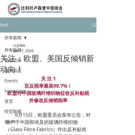
Post
所有新闻
ccpitbe
所有新闻
Jun 17, 2020
关注：欧盟、美国反倾销新
协会活动
动向！
会员动态
关 注 1
Events
双反税率最高99.7%！
homepage
欧盟对中国玻璃纤维织物征收反补贴税
并修改反倾销税率
首页
经贸新闻
        6月15日，欧盟委员会发布公告，对
News
原产于中国和埃及的玻璃纤维织物
（Glass Fibre Fabrics）作出反补贴肯