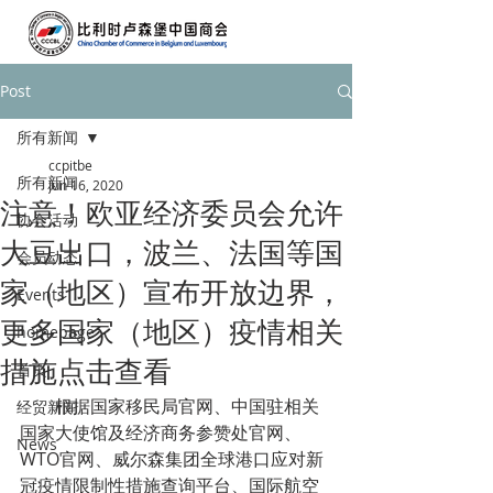
Post
所有新闻
ccpitbe
所有新闻
Jun 16, 2020
注意！欧亚经济委员会允许
协会活动
大豆出口，波兰、法国等国
会员动态
家（地区）宣布开放边界，
Events
更多国家（地区）疫情相关
homepage
措施点击查看
首页
        根据国家移民局官网、中国驻相关
经贸新闻
国家大使馆及经济商务参赞处官网、
News
WTO官网、威尔森集团全球港口应对新
冠疫情限制性措施查询平台、国际航空