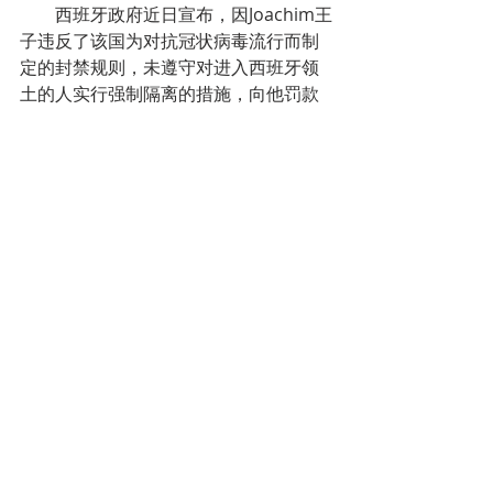
        西班牙政府近日宣布，因Joachim王
子违反了该国为对抗冠状病毒流行而制
定的封禁规则，未遵守对进入西班牙领
土的人实行强制隔离的措施，向他罚款
10400欧元。
        Joachim王子有15天的时间提出上
诉。如果他接受罚款并迅速付款，则有
权减免50％。
七、近三分之一布鲁塞尔中小企业   没有
足够的储备金渡过危机
        基于商业信息公司Graydon的专家
进行的一项研究，6月10日，商业组织
Unizo表示，在疫情爆发前状况还挺好的
布鲁塞尔中小企业中，有27.9%的企业
（相当于22110家企业）没有足够的储
备金从危机中生存下来，10451家中小
企业(占总数的13.1%)似乎只有非常有限
的储备金，勉强能生存下来。