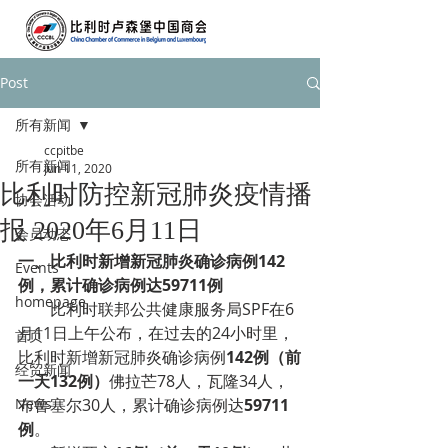
Post
所有新闻
ccpitbe
所有新闻
Jun 11, 2020
比利时防控新冠肺炎疫情播
协会活动
报 2020年6月11日
会员动态
一、
比利时新增新冠肺炎确诊病例142
Events
例，累计确诊病例达59711例
homepage
        比利时联邦公共健康服务局SPF在6
月11日上午公布，在过去的24小时里，
首页
比利时新增新冠肺炎确诊病例
142例（前
经贸新闻
一天132例）
佛拉芒78人，瓦隆34人，
News
布鲁塞尔30人，累计确诊病例达
59711
例
。