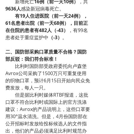
        新增死亡
16例（前一天10例）
，共
9636人
感染新冠病毒死亡。
        有19人住进医院（前一天24例），
61名患者出院（前一天68例），目前正
在住院的患者有482人（-43）
，有99名
患者处于重症监护中
（-3）
。
二、国防部采购口罩质量不合格？国防
部反驳：我们符合标准！
        比利时国防部受政府委托向卢森堡
Avrox公司采购了1500万只可重复使用
的织物口罩，预计6月15日开始向民众免
费发放，每人一只。
        但是据比利时媒体RTBF报道，这批
口罩不符合比利时或国际上的官方洗涤
建议：Avrox的产品说明上，这些口罩要
用30°温水清洗。但是，4月份国防部在
公开招标时发放给投标候选人的文件指
出，他们的产品必须满足比利时规范办