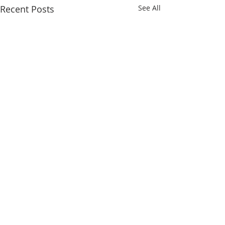
Recent Posts
See All
时迅速递2026年第28期
时迅速递2026年
（总第193期）
（总第192期）
欧洲央行维持三大关键利率不
欧盟统计局数据显示
Comments