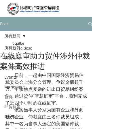
Post
所有新闻
ccpitbe
所有新闻
Jun 10, 2020
在线庭审助力贸仲涉外仲裁
协会活动
案件高效推进
会员动态
        日前，一起由中国国际经济贸易仲
Events
裁委员会上海分会管理、争议金额超千
homepage
万、争议焦点复杂的进出口贸易纠纷案
件，通过贸仲“智慧庭审”平台，顺利完成
首页
了近四个小时的在线庭审。
经贸新闻
        该案当事人分别为国有企业和外商
News
独资企业，仲裁庭由三名仲裁员组成，
其中一名为当事人选定的美国籍仲裁