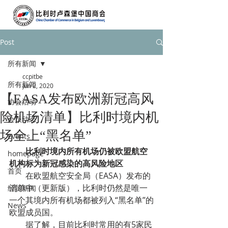
Post
所有新闻
ccpitbe
所有新闻
Jun 2, 2020
【EASA发布欧洲新冠高风
协会活动
险机场清单】比利时境内机
会员动态
场全上“黑名单”
Events
        比利时境内所有机场仍被欧盟航空
homepage
机构标为新冠感染的高风险地区
首页
        在欧盟航空安全局（EASA）发布的
清单中（更新版），比利时仍然是唯一
经贸新闻
一个其境内所有机场都被列入“黑名单”的
News
欧盟成员国。
        据了解，目前比利时常用的有5家民