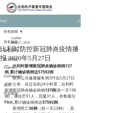
Post
所有新闻
ccpitbe
所有新闻
May 27, 2020
比利时防控新冠肺炎疫情播
协会活动
报 2020年5月27日
会员动态
一、
比利时新增新冠肺炎确诊病例137
Events
例,累计确诊病例达57592例
homepage
        联邦公共健康服务局SPF在5月27日
上午公布，在过去的24小时里，比利时
首页
新增新冠肺炎确诊病例
137例
(前一天198
经贸新闻
例)，佛拉芒91人，瓦隆31人，布鲁塞尔
News
15人,累计确诊病例达
57592例
。
        新增死亡
36例
（前一天23例），其