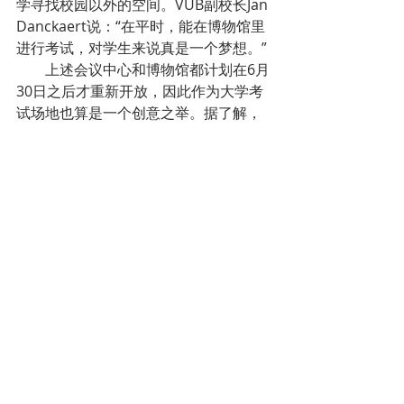
学寻找校园以外的空间。VUB副校长Jan 
Danckaert说：“在平时，能在博物馆里
进行考试，对学生来说真是一个梦想。”
        上述会议中心和博物馆都计划在6月
30日之后才重新开放，因此作为大学考
试场地也算是一个创意之举。据了解，
每次检考试后，场地都将进行消毒处
理。
        现在是比利时大学的考试季，法语
布鲁塞尔自由大学从本周初开始已经开
始考试，全校考试都是远程网上进行
的。
九、家乐福1000多种产品降价
        去年11月，家乐福已经临时下调过
1000多种产品的价格。现在再次临时下
调，从5月27日开始生效，有效期到6月
底。
        此次降价适用于家乐福自有产品和