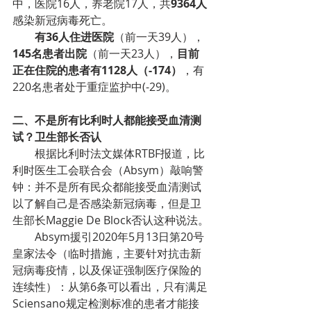
中，医院16人，养老院17人，共
9364人
感染新冠病毒死亡。
        有36人住进医院
（前一天39人），
145名患者出院
（前一天23人），
目前
正在住院的患者有1128人（-174）
，有
220名患者处于重症监护中(-29)。
二、不是所有比利时人都能接受血清测
试？卫生部长否认
        根据比利时法文媒体RTBF报道，比
利时医生工会联合会（Absym）敲响警
钟：并不是所有民众都能接受血清测试
以了解自己是否感染新冠病毒，但是卫
生部长Maggie De Block否认这种说法。
        Absym援引2020年5月13日第20号
皇家法令（临时措施，主要针对抗击新
冠病毒疫情，以及保证强制医疗保险的
连续性）：从第6条可以看出，只有满足
Sciensano规定检测标准的患者才能接