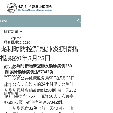
Post
所有新闻
ccpitbe
所有新闻
May 25, 2020
比利时防控新冠肺炎疫情播
协会活动
报 2020年5月25日
会员动态
一、
比利时新增新冠肺炎确诊病例250
Events
例,累计确诊病例达57342例
homepage
        联邦公共健康服务局SPF在5月25日
上午公布，在过去的24小时里，比利时
首页
新增新冠肺炎确诊病例
250例
(前一天282
经贸新闻
例)，佛拉芒175人，瓦隆50人，布鲁塞
News
尔25人,累计确诊病例达
57342例
。
        新增死亡
32例
（前一天43例），其