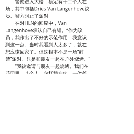
        警察进入大楼，确定有十二个人在
场，其中包括Dries Van Langenhove议
员。警方阻止了派对。
        在对HLN的回应中，Van 
Langenhove承认自己有错。“作为议
员，我作出了不好的示范作用，我意识
到这一点。当时我看到人太多了，就在
想应该回家了。但这根本不是一场“封
禁”派对。只是和朋友一起在户外烧烤。”
        “我被邀请与朋友一起烧烤。我们在
花园里，八个人，包括我在内。一位邻
居在晚上7:30左右打电话给警察，因为
他认为现场人数太多。然后，警官们按
响了门铃，走进来并对我们
每人罚款250
欧元
。我也立即付了罚款。”
        在法文区，一位年轻的Charleroi副
市长与20多人同桌聚餐，完全不顾社交
距离规定，也引起广泛批评。