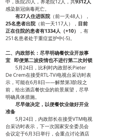
中，医院20人，养老院12人，共
9312人
感染新冠病毒死亡。
        有27人住进医院
（前一天48人），
25名患者出院
（前一天117人），
目前
正在住院的患者有1334人（+10）
，有
251名患者处于重症监护中(-5)。
二、内政部长：尽早明确餐饮业开放事
宜   即便第二波疫情也不进行第二次封锁
        5月24日，比利时内政部长Pieter 
De Crem在接受RTL-TVi电视台采访时表
示，可能在6月8日——解禁第3阶段之
前，给出酒店餐饮业的前景展望，尽早
明确具体措施。
        尽早做决定，以便餐饮业做好开业
准备
        5月24日，内政部长在接受VTM电视
台采访时表示，下一次国家安全委员会
会议定于6月3日举行，会重点讨论酒店