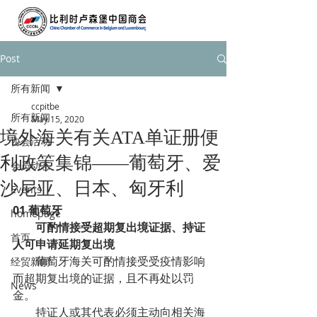
Post
所有新闻
ccpitbe
所有新闻
May 15, 2020
境外海关有关ATA单证册便
协会活动
利政策集锦——葡萄牙、爱
会员动态
沙尼亚、日本、匈牙利
Events
01 葡萄牙
homepage
可酌情接受超期复出境证据、持证
首页
人可申请延期复出境
        葡萄牙海关可酌情接受受疫情影响
经贸新闻
而超期复出境的证据，且不再处以罚
News
金。
        持证人或其代表必须主动向相关海