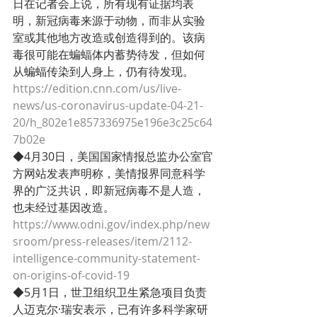
日在记者会上说，所有现有证据均表
明，新冠病毒来源于动物，而非从实验
室或其他地方改造或创造得到的。该病
毒很可能在蝙蝠体内蓄势待发，但如何
从蝙蝠传染到人身上，仍有待发现。
https://edition.cnn.com/us/live-
news/us-coronavirus-update-04-21-
20/h_802e1e857336975e196e3c25c64
7b02e
◆4月30日，美国国家情报总监办公室官
方网站发表声明称，美情报界同意科学
界的广泛共识，即新冠病毒不是人造，
也未经过基因改造。
https://www.odni.gov/index.php/new
sroom/press-releases/item/2112-
intelligence-community-statement-
on-origins-of-covid-19
◆5月1日，世卫组织卫生紧急项目负责
人迈克尔·瑞安表示，已有许多科学家研