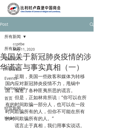
Post
所有新闻
ccpitbe
所有新闻
May 11, 2020
美国关于新冠肺炎疫情的涉
协会活动
华谎言与事实真相（一）
会员动态
        近期，美国一些政客和媒体为转移
Events
国内应对新冠肺炎疫情不力，甩锅中
homepage
国，编造了各种匪夷所思的谎言。
        但是，正如林肯所说：“你可以在所
首页
有的时间欺骗一部分人，也可以在一段
经贸新闻
时间欺骗所有的人，但你不可能在所有
News
的时间欺骗所有的人。”
        谎言止于真相，我们用事实说话。