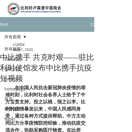
Post
所有新闻
ccpitbe
所有新闻
May 1, 2020
中比携手 共克时艰——驻比
协会活动
利时使馆发布中比携手抗疫
会员动态
短视频
Events
        在中国人民抗击新冠肺炎疫情的艰
homepage
难时刻，比利时社会各界人士给予了中
首页
方宝贵支持。投之以桃，报之以李。比
利时疫情暴发以来，中国人民感同身
经贸新闻
受，通过各种方式提供帮助。中方主动
News
同比方分享疫情防控经验，推动抗疫交
流合作，协助采购医疗物资。在比侨